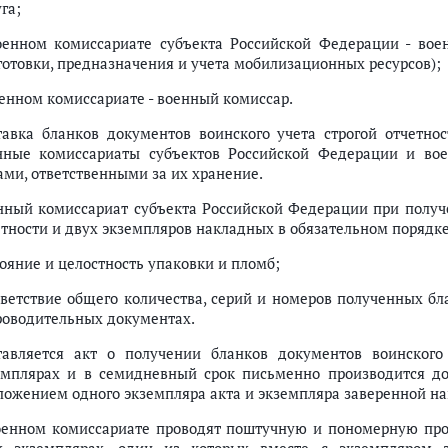
га;
оенном комиссариате субъекта Российской Федерации - воен
готовки, предназначения и учета мобилизационных ресурсов);
оенном комиссариате - военный комиссар.
тавка бланков документов воинского учета строгой отчетно
нные комиссариаты субъектов Российской Федерации и во
ами, ответственными за их хранение.
нный комиссариат субъекта Российской Федерации при получе
етности и двух экземпляров накладных в обязательном порядке
тояние и целостность упаковки и пломб;
тветствие общего количества, серий и номеров полученных бл
роводительных документах.
тавляется акт о получении бланков документов воинского 
емплярах и в семидневный срок письменно производится док
ложением одного экземпляра акта и экземпляра заверенной на
оенном комиссариате проводят поштучную и пономерную пров