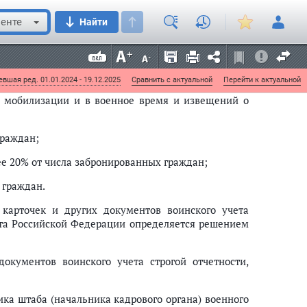
 граждан, состоящих на воинском учете;
енте
Найти
нее 5% от числа граждан, состоящих на воинском
их на воинском учете;
вшая ред. 01.01.2024 - 19.12.2025
Сравнить с актуальной
Перейти к актуальной
о мобилизации и в военное время и извещений о
граждан;
ее 20% от числа забронированных граждан;
 граждан.
карточек и других документов воинского учета
кта Российской Федерации определяется решением
окументов воинского учета строгой отчетности,
ика штаба (начальника кадрового органа) военного