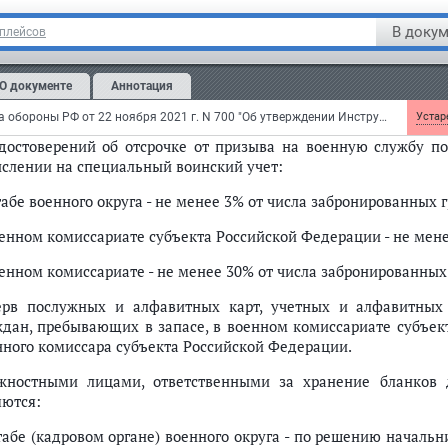
абе (кадровом органе) военного округа - не менее 2% от числа
В докум
тплейсов
оенном комиссариате субъекта Российской Федерации - не ме
е;
О документе
Аннотация
оенном комиссариате - не менее 10% от числа граждан, состоящ
Приказ Министра обороны РФ от 22 ноября 2021 г. N 700 "Об утверждении Инструкции об организации работы по обеспечению функционирования системы воинского учета"
Устаре
удостоверений об отсрочке от призыва на военную службу п
ислении на специальный воинский учет:
табе военного округа - не менее 3% от числа забронированных 
оенном комиссариате субъекта Российской Федерации - не мен
оенном комиссариате - не менее 30% от числа забронированных
ерв послужных и алфавитных карт, учетных и алфавитных 
ждан, пребывающих в запасе, в военном комиссариате субъе
нного комиссара субъекта Российской Федерации.
жностными лицами, ответственными за хранение бланков д
яются:
табе (кадровом органе) военного округа - по решению начальн