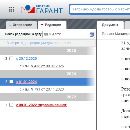
в шт
cистема
ГАРАНТ
Например,
ндс на товары с марке
в в
учет
Оглавление
Редакции
Документ
в в
Поиск редакции на дату
2) 
Выберите две редакции для сравнения
зач
2025
в ш
3
с 20.12.2025
с изм.
N 438 от 09.07.2025
в в
2024
в в
2
с 01.01.2024
Рез
с изм.
N 791 от 23.11.2023
гра
2022
вое
1
с 08.01.2022 (первоначальная)
Дол
явл
в ш