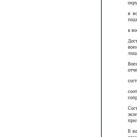
окру
в в
под
в в
Дос
вое
лиц
Вое
отч
сос
соо
соп
Сос
экз
при
В в