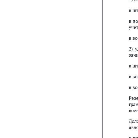
в шт
в в
учет
в в
2) 
зач
в ш
в в
в в
Рез
гра
вое
Дол
явл