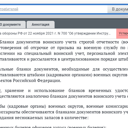
окончании отправок граждан в войска заполненные, но не 
етов уничтожаются с составлением акта об уничтожении.
В докум
отребителей
омость подписывается соответствующим начальником отделени
О документе
Аннотация
окончании месяца ведомости подшиваются в дело вместе с д
нных билетов офицеров запаса (военных билетов, справок взам
Приказ Министра обороны РФ от 22 ноября 2021 г. N 700 "Об утверждении Инструкции об организации работы по обеспечению функционирования системы воинского учета"
Устаре
 Бланки документов воинского учета строгой отчетности (во
стоверения об отсрочке от призыва на военную службу по
ислении на специальный воинский учет, персональной элект
отавливаются и рассылаются в централизованном порядке штаб
альные бланки документов, необходимые для осуществлен
отавливаются штабами (кадровыми органами) военных округо
ъектов Российской Федерации.
т, хранение и использование бланков временных удост
ществляются аналогично бланкам документов воинского учета с
бы (кадровые органы) военных округов, военные комиссар
иссариаты обеспечиваются бланками документов воинского уче
оздания неснижаемых запасов в количестве:
военных билетов офицеров запаса (военных билетов):