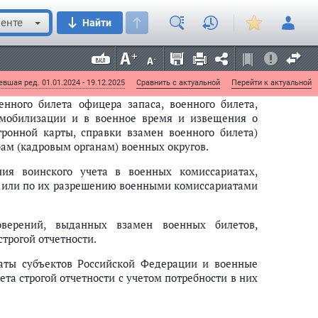
выданные по различным причинам бланки военных
енте
Найти
я военного комиссариата.
окументами, послужившими основанием для выдачи
ен военных билетов).
вшая ред. 01.01.2024 - 19.12.2025
Сравнить с актуальной
Перейти к актуальной
енного билета офицера запаса, военного билета,
 мобилизации и в военное время и извещения о
ронной карты, справки взамен военного билета)
ам (кадровым органам) военных округов.
ия воинского учета в военных комиссариатах,
в или по их разрешению военными комиссариатами
оверений, выданных взамен военных билетов,
трогой отчетности.
иаты субъектов Российской Федерации и военные
та строгой отчетности с учетом потребности в них