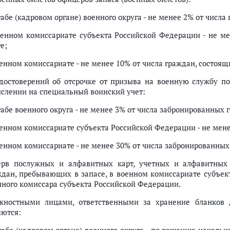
абе (кадровом органе) военного округа - не менее 2% от числа
оенном комиссариате субъекта Российской Федерации - не ме
е;
оенном комиссариате - не менее 10% от числа граждан, состоящ
удостоверений об отсрочке от призыва на военную службу п
ислении на специальный воинский учет:
табе военного округа - не менее 3% от числа забронированных 
оенном комиссариате субъекта Российской Федерации - не мен
оенном комиссариате - не менее 30% от числа забронированных
ерв послужных и алфавитных карт, учетных и алфавитных 
ждан, пребывающих в запасе, в военном комиссариате субъе
нного комиссара субъекта Российской Федерации.
жностными лицами, ответственными за хранение бланков д
яются: