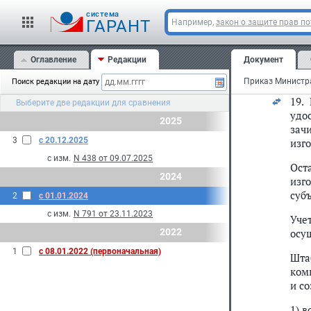
По 
бил
cистема
ГАРАНТ
Например,
закон о защите прав п
Вед
Оглавление
Редакции
Документ
По 
вое
Поиск редакции на дату
19.
Выберите две редакции для сравнения
удо
2025
зач
3
с 20.12.2025
изг
с изм.
N 438 от 09.07.2025
Ост
2024
изг
суб
2
с 01.01.2024
с изм.
N 791 от 23.11.2023
Уче
2022
осу
1
с 08.01.2022 (первоначальная)
Шта
ком
и с
1) 