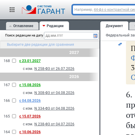
к
cистема
за
ГАРАНТ
Например,
44-фз о контрактной си
е
Оглавление
Редакции
Документ
ст
Поиск редакции на дату
Выберите две редакции для сравнения
П
2027
Ф
168
с 23.01.2027
3
с изм.
N 258-Ф3 от 26.07.2026
С
2026
167
с 15.08.2026
6.
с изм.
N 308-Ф3 от 04.08.2026
166
с 04.08.2026
п
с изм.
N 334-Ф3 от 04.08.2026
от
165
с 15.07.2026
б
с изм.
N 238-Ф3 от 04.07.2026
164
с 10.06.2026