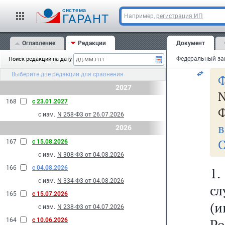
в
cистема
ГАРАНТ
Например,
регистрация ИП
Оглавление
Редакции
Документ
Ф
Поиск редакции на дату
Выберите две редакции для сравнения
Ф
2027
N
168
с 23.01.2027
Ф
с изм.
N 258-Ф3 от 26.07.2026
в
2026
С
167
с 15.08.2026
с изм.
N 308-Ф3 от 04.08.2026
166
с 04.08.2026
1
с изм.
N 334-Ф3 от 04.08.2026
сл
165
с 15.07.2026
(и
с изм.
N 238-Ф3 от 04.07.2026
Ро
164
с 10.06.2026