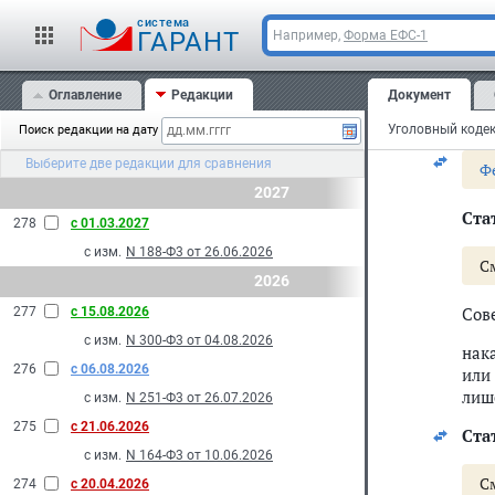
6. 
лиц,
cистема
ГАРАНТ
Например,
Форма ЕФС-1
нак
Оглавление
Редакции
Документ
При
руб
Уголовный кодек
Поиск редакции на дату
Выберите две редакции для сравнения
Ф
2027
Стат
278
с 01.03.2027
с изм.
N 188-Ф3 от 26.06.2026
С
2026
Сов
277
с 15.08.2026
с изм.
N 300-Ф3 от 04.08.2026
нак
276
с 06.08.2026
или
лиш
с изм.
N 251-Ф3 от 26.07.2026
275
с 21.06.2026
Стат
с изм.
N 164-Ф3 от 10.06.2026
С
274
с 20.04.2026