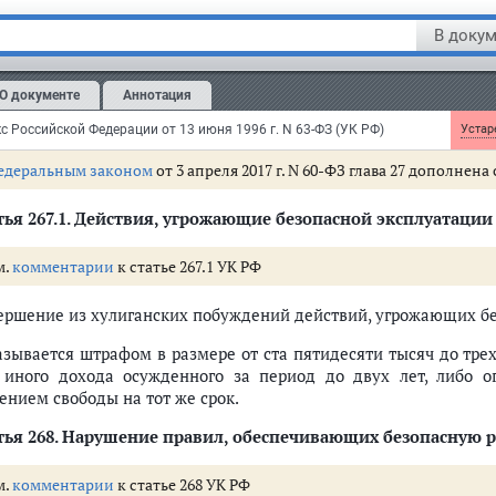
Деяния, предусмотренные
частью первой
настоящей статьи, по
 -
В докум
азываются лишением свободы на срок до десяти лет.
О документе
Аннотация
мечание.
Крупным ущербом в настоящей статье признается
лей.
с Российской Федерации от 13 июня 1996 г. N 63-ФЗ (УК РФ)
Устаре
едеральным законом
от 3 апреля 2017 г. N 60-ФЗ глава 27 дополнена 
ья 267.1.
Действия, угрожающие безопасной эксплуатации 
м.
комментарии
к статье 267.1 УК РФ
ершение из хулиганских побуждений действий, угрожающих без
азывается штрафом в размере от ста пятидесяти тысяч до тре
 иного дохода осужденного за период до двух лет, либо о
ением свободы на тот же срок.
ья 268.
Нарушение правил, обеспечивающих безопасную р
м.
комментарии
к статье 268 УК РФ