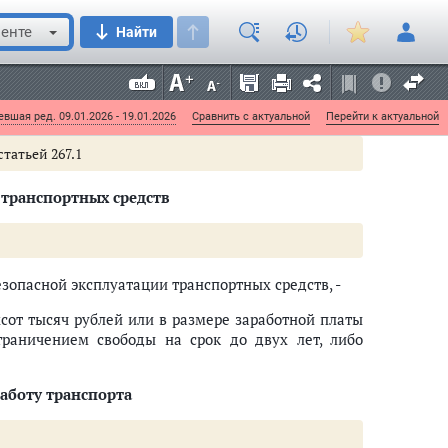
влекшие по неосторожности смерть двух или более
енте
Найти
 ущерб, сумма которого превышает один миллион
вшая ред. 09.01.2026 - 19.01.2026
Сравнить с актуальной
Перейти к актуальной
статьей 267.1
транспортных средств
опасной эксплуатации транспортных средств, -
хсот тысяч рублей или в размере заработной платы
граничением свободы на срок до двух лет, либо
аботу транспорта