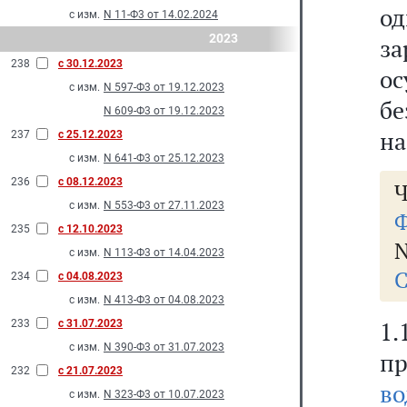
од
с изм.
N 11-Ф3 от 14.02.2024
2023
з
238
с 30.12.2023
ос
с изм.
N 597-Ф3 от 19.12.2023
бе
N 609-Ф3 от 19.12.2023
на
237
с 25.12.2023
с изм.
N 641-Ф3 от 25.12.2023
236
с 08.12.2023
Ч
с изм.
N 553-Ф3 от 27.11.2023
Ф
235
с 12.10.2023
N
с изм.
N 113-Ф3 от 14.04.2023
С
234
с 04.08.2023
с изм.
N 413-Ф3 от 04.08.2023
1
233
с 31.07.2023
с изм.
N 390-Ф3 от 31.07.2023
п
232
с 21.07.2023
в
с изм.
N 323-Ф3 от 10.07.2023