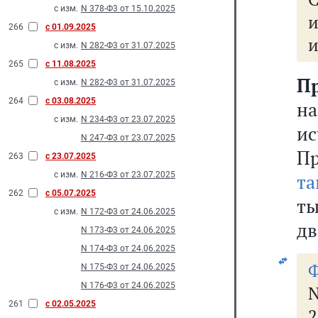
с изм.
N 378-Ф3 от 15.10.2025
и
266
с 01.09.2025
и
с изм.
N 282-Ф3 от 31.07.2025
265
с 11.08.2025
П
с изм.
N 282-Ф3 от 31.07.2025
264
с 03.08.2025
н
с изм.
N 234-Ф3 от 23.07.2025
и
N 247-Ф3 от 23.07.2025
Пр
263
с 23.07.2025
с изм.
N 216-Ф3 от 23.07.2025
та
262
с 05.07.2025
т
с изм.
N 172-Ф3 от 24.06.2025
дв
N 173-Ф3 от 24.06.2025
N 174-Ф3 от 24.06.2025
Ф
N 175-Ф3 от 24.06.2025
N 176-Ф3 от 24.06.2025
N
261
с 02.05.2025
2