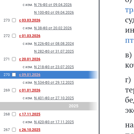
с изм.
N 76-Ф3 от 09.04.2026
тр
N 100-Ф3 от 09.04.2026
с
273
с 03.03.2026
и
с изм.
N 38-Ф3 от 20.02.2026
272
с 01.03.2026
пт
с изм.
N 226-Ф3 от 08.08.2024
N 282-Ф3 от 31.07.2025
в)
271
с 20.01.2026
ко
с изм.
N 218-Ф3 от 23.07.2025
270
с 09.01.2026
г
с изм.
N 534-Ф3 от 29.12.2025
те
269
с 01.01.2026
б
с изм.
N 401-Ф3 от 27.10.2025
2025
эк
268
с 17.11.2025
н
с изм.
N 420-Ф3 от 17.11.2025
267
с 26.10.2025