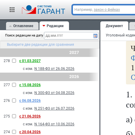
cистема
Ст
ГАРАНТ
Например,
закон о фейках
Оглавление
Редакции
Документ
Поиск редакции на дату
Выберите две редакции для сравнения
Ч
2027
Ф
278
с 01.03.2027
1
с изм.
N 188-Ф3 от 26.06.2026
С
2026
277
с 15.08.2026
1.
с изм.
N 300-Ф3 от 04.08.2026
276
с 06.08.2026
со
с изм.
N 251-Ф3 от 26.07.2026
275
с 21.06.2026
а)
с изм.
N 164-Ф3 от 10.06.2026
б
274
с 20.04.2026