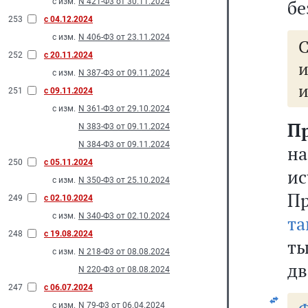
бе
с изм.
N 421-Ф3 от 30.11.2024
253
с 04.12.2024
с изм.
N 406-Ф3 от 23.11.2024
С
252
с 20.11.2024
и
с изм.
N 387-Ф3 от 09.11.2024
и
251
с 09.11.2024
с изм.
N 361-Ф3 от 29.10.2024
П
N 383-Ф3 от 09.11.2024
N 384-Ф3 от 09.11.2024
н
250
с 05.11.2024
и
с изм.
N 350-Ф3 от 25.10.2024
Пр
249
с 02.10.2024
с изм.
N 340-Ф3 от 02.10.2024
та
248
с 19.08.2024
т
с изм.
N 218-Ф3 от 08.08.2024
дв
N 220-Ф3 от 08.08.2024
247
с 06.07.2024
с изм.
N 79-Ф3 от 06.04.2024