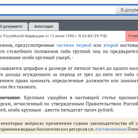
Незаконная добыча котиков, морских бобров или других 
В докум
ретных зонах -
азывается штрафом в размере от трехсот тысяч до пятисот т
О документе
Аннотация
го дохода осужденного за период от двух до трех лет, либ
ьмидесяти часов, либо исправительными работами на срок до дв
с Российской Федерации от 13 июня 1996 г. N 63-ФЗ (УК РФ)
Устаре
Деяния, предусмотренные
частями первой
или
второй
настоящ
его служебного положения либо группой лиц по предварител
чинившие особо крупный ущерб, -
азываются штрафом в размере от пятисот тысяч до одного мил
го дохода осужденного за период от трех до пяти лет либо 
ением права занимать определенные должности или занимать
или без такового.
мечание.
Крупным ущербом в настоящей статье признает
урсам, исчисленный по утвержденным Правительством Росс
ей, особо крупным - двести пятьдесят тысяч рублей.
 некоторых вопросах применения судами законодательства об у
охранения водных биологических ресурсов см.
постановление
Плену