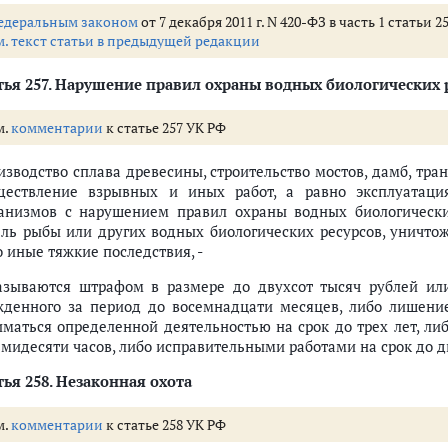
едеральным законом
от 7 декабря 2011 г. N 420-ФЗ в часть 1 статьи
м. текст статьи в предыдущей редакции
ья 257.
Нарушение правил охраны водных биологических 
м.
комментарии
к статье 257 УК РФ
изводство сплава древесины, строительство мостов, дамб, тра
ществление взрывных и иных работ, а равно эксплуатац
анизмов с нарушением правил охраны водных биологически
ель рыбы или других водных биологических ресурсов, уничто
о иные тяжкие последствия, -
азываются штрафом в размере до двухсот тысяч рублей ил
жденного за период до восемнадцати месяцев, либо лишен
иматься определенной деятельностью на срок до трех лет, ли
ьмидесяти часов, либо исправительными работами на срок до дв
ья 258.
Незаконная охота
м.
комментарии
к статье 258 УК РФ