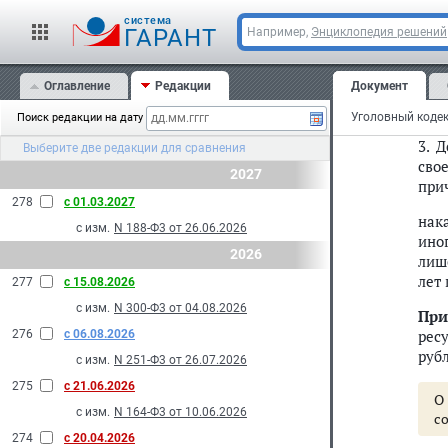
2. 
cистема
ГАРАНТ
Например,
Энциклопедия решений
зап
нак
Оглавление
Редакции
Документ
ино
вос
Уголовный кодек
Поиск редакции на дату
3. 
Выберите две редакции для сравнения
сво
2027
при
278
с 01.03.2027
нак
с изм.
N 188-Ф3 от 26.06.2026
ино
2026
лиш
лет 
277
с 15.08.2026
с изм.
N 300-Ф3 от 04.08.2026
При
рес
276
с 06.08.2026
рубл
с изм.
N 251-Ф3 от 26.07.2026
275
с 21.06.2026
О
с изм.
N 164-Ф3 от 10.06.2026
с
274
с 20.04.2026