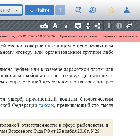
морских млекопитающих в открытом море или в
енте
Найти
ысяч рублей или в размере заработной платы или
о обязательными работами на срок до четырехсот
ух лет, либо лишением свободы на тот же срок.
вшая ред. 09.01.2026 - 19.01.2026
Сравнить с актуальной
Перейти к актуальной
ей статьи, совершенные лицом с использованием
ьному сговору или организованной группой либо
лиона рублей или в размере заработной платы или
лишением свободы на срок от двух до пяти лет с
ся определенной деятельностью на срок до трех
ся ущерб, причиненный водным биологическим
ийской Федерации
таксам
, превышающий сто тысяч
головной ответственности в сфере рыболовства и
ма Верховного Суда РФ от 23 ноября 2010 г. N 26