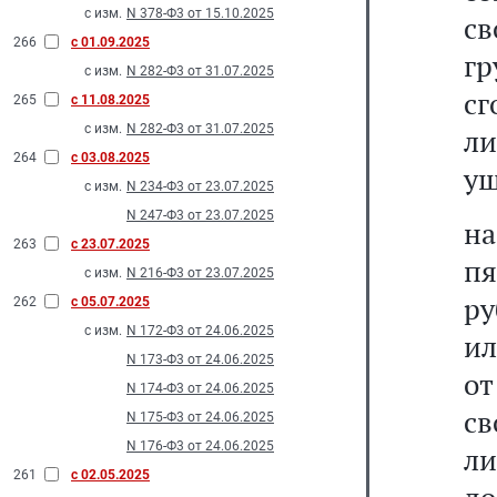
с изм.
N 378-Ф3 от 15.10.2025
с
266
с 01.09.2025
г
с изм.
N 282-Ф3 от 31.07.2025
с
265
с 11.08.2025
с изм.
N 282-Ф3 от 31.07.2025
л
264
с 03.08.2025
ущ
с изм.
N 234-Ф3 от 23.07.2025
N 247-Ф3 от 23.07.2025
н
263
с 23.07.2025
п
с изм.
N 216-Ф3 от 23.07.2025
ру
262
с 05.07.2025
с изм.
N 172-Ф3 от 24.06.2025
ил
N 173-Ф3 от 24.06.2025
о
N 174-Ф3 от 24.06.2025
св
N 175-Ф3 от 24.06.2025
N 176-Ф3 от 24.06.2025
ли
261
с 02.05.2025