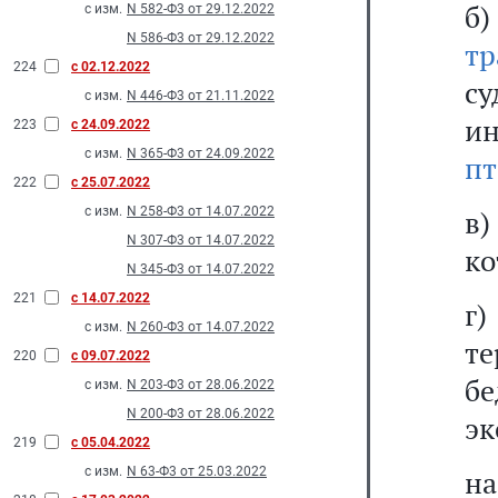
б
с изм.
N 582-Ф3 от 29.12.2022
N 586-Ф3 от 29.12.2022
тр
224
с 02.12.2022
с
с изм.
N 446-Ф3 от 21.11.2022
и
223
с 24.09.2022
с изм.
N 365-Ф3 от 24.09.2022
пт
222
с 25.07.2022
с изм.
N 258-Ф3 от 14.07.2022
в)
N 307-Ф3 от 14.07.2022
ко
N 345-Ф3 от 14.07.2022
221
с 14.07.2022
г
с изм.
N 260-Ф3 от 14.07.2022
те
220
с 09.07.2022
б
с изм.
N 203-Ф3 от 28.06.2022
N 200-Ф3 от 28.06.2022
эк
219
с 05.04.2022
с изм.
N 63-Ф3 от 25.03.2022
н