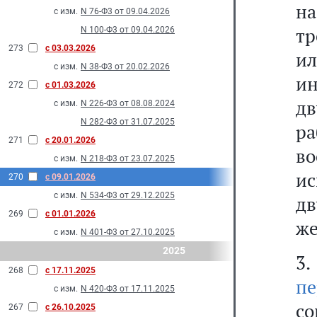
н
с изм.
N 76-Ф3 от 09.04.2026
тр
N 100-Ф3 от 09.04.2026
273
с 03.03.2026
и
с изм.
N 38-Ф3 от 20.02.2026
ин
272
с 01.03.2026
дв
с изм.
N 226-Ф3 от 08.08.2024
N 282-Ф3 от 31.07.2025
р
271
с 20.01.2026
в
с изм.
N 218-Ф3 от 23.07.2025
ис
270
с 09.01.2026
с изм.
N 534-Ф3 от 29.12.2025
дв
269
с 01.01.2026
же
с изм.
N 401-Ф3 от 27.10.2025
2025
3
268
с 17.11.2025
пе
с изм.
N 420-Ф3 от 17.11.2025
с
267
с 26.10.2025