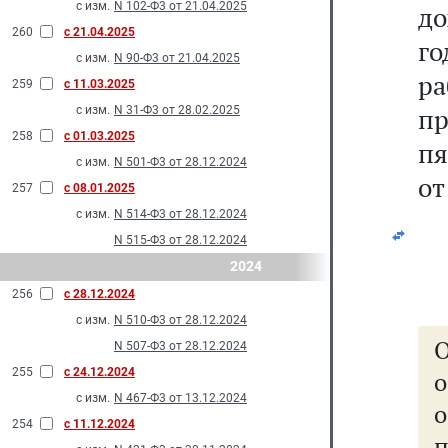
с изм.
N 102-Ф3 от 21.04.2025
до
260
с 21.04.2025
го
с изм.
N 90-Ф3 от 21.04.2025
р
259
с 11.03.2025
пр
с изм.
N 31-Ф3 от 28.02.2025
258
с 01.03.2025
пя
с изм.
N 501-Ф3 от 28.12.2024
от
257
с 08.01.2025
с изм.
N 514-Ф3 от 28.12.2024
N 515-Ф3 от 28.12.2024
2024
256
с 28.12.2024
с изм.
N 510-Ф3 от 28.12.2024
О
N 507-Ф3 от 28.12.2024
255
с 24.12.2024
с изм.
N 467-Ф3 от 13.12.2024
254
с 11.12.2024