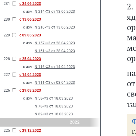
2
231
с 24.06.2023
с изм.
N 214-Ф3 от 13.06.2023
яд
230
с 13.06.2023
ор
с изм.
N 210-Ф3 от 13.06.2023
ма
229
с 09.05.2023
с изм.
N 157-Ф3 от 28.04.2023
мо
N 161-Ф3 от 28.04.2023
ор
228
с 25.04.2023
с изм.
N 116-Ф3 от 14.04.2023
на
227
с 14.04.2023
от
с изм.
N 111-Ф3 от 03.04.2023
226
с 29.03.2023
св
с изм.
N 58-Ф3 от 18.03.2023
та
N 78-Ф3 от 18.03.2023
N 82-Ф3 от 18.03.2023
Ф
2022
г
225
с 29.12.2022