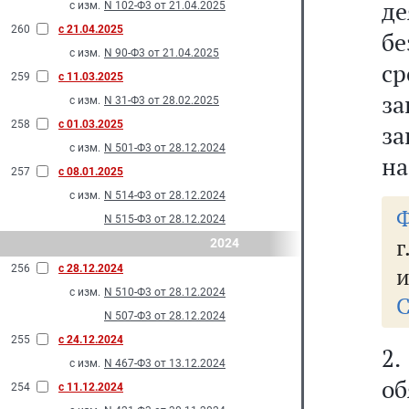
де
с изм.
N 102-Ф3 от 21.04.2025
260
с 21.04.2025
бе
с изм.
N 90-Ф3 от 21.04.2025
с
259
с 11.03.2025
за
с изм.
N 31-Ф3 от 28.02.2025
258
с 01.03.2025
за
с изм.
N 501-Ф3 от 28.12.2024
на
257
с 08.01.2025
с изм.
N 514-Ф3 от 28.12.2024
Ф
N 515-Ф3 от 28.12.2024
г
2024
256
с 28.12.2024
и
с изм.
N 510-Ф3 от 28.12.2024
С
N 507-Ф3 от 28.12.2024
255
с 24.12.2024
2
с изм.
N 467-Ф3 от 13.12.2024
о
254
с 11.12.2024