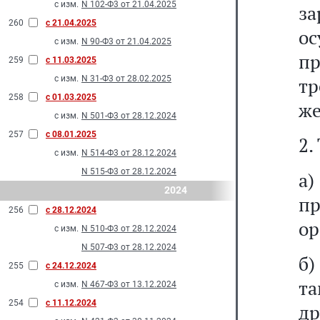
с изм.
N 102-Ф3 от 21.04.2025
з
260
с 21.04.2025
ос
с изм.
N 90-Ф3 от 21.04.2025
пр
259
с 11.03.2025
с изм.
N 31-Ф3 от 28.02.2025
тр
258
с 01.03.2025
же
с изм.
N 501-Ф3 от 28.12.2024
257
с 08.01.2025
2.
с изм.
N 514-Ф3 от 28.12.2024
N 515-Ф3 от 28.12.2024
а
2024
п
256
с 28.12.2024
ор
с изм.
N 510-Ф3 от 28.12.2024
N 507-Ф3 от 28.12.2024
б)
255
с 24.12.2024
т
с изм.
N 467-Ф3 от 13.12.2024
254
с 11.12.2024
д