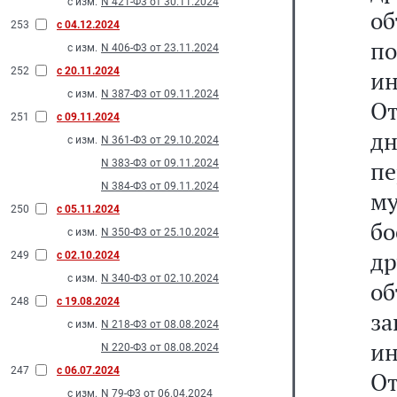
с изм.
N 421-Ф3 от 30.11.2024
о
253
с 04.12.2024
по
с изм.
N 406-Ф3 от 23.11.2024
252
с 20.11.2024
и
с изм.
N 387-Ф3 от 09.11.2024
От
251
с 09.11.2024
д
с изм.
N 361-Ф3 от 29.10.2024
п
N 383-Ф3 от 09.11.2024
N 384-Ф3 от 09.11.2024
му
250
с 05.11.2024
бо
с изм.
N 350-Ф3 от 25.10.2024
д
249
с 02.10.2024
с изм.
N 340-Ф3 от 02.10.2024
о
248
с 19.08.2024
з
с изм.
N 218-Ф3 от 08.08.2024
и
N 220-Ф3 от 08.08.2024
247
с 06.07.2024
От
с изм.
N 79-Ф3 от 06.04.2024