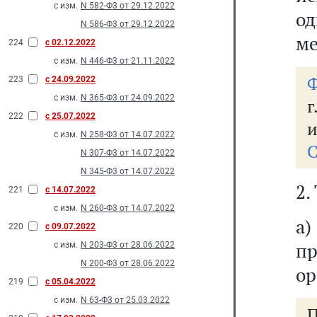
с изм.
N 582-Ф3 от 29.12.2022
од
N 586-Ф3 от 29.12.2022
ме
224
с 02.12.2022
с изм.
N 446-Ф3 от 21.11.2022
Ф
223
с 24.09.2022
с изм.
N 365-Ф3 от 24.09.2022
г
222
с 25.07.2022
и
с изм.
N 258-Ф3 от 14.07.2022
С
N 307-Ф3 от 14.07.2022
N 345-Ф3 от 14.07.2022
2.
221
с 14.07.2022
с изм.
N 260-Ф3 от 14.07.2022
а
220
с 09.07.2022
п
с изм.
N 203-Ф3 от 28.06.2022
N 200-Ф3 от 28.06.2022
ор
219
с 05.04.2022
с изм.
N 63-Ф3 от 25.03.2022
П