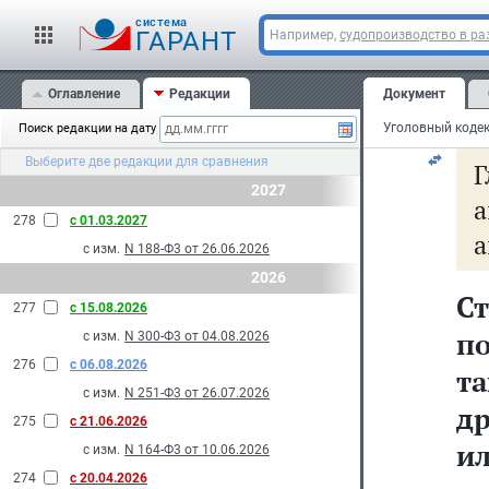
П
cистема
к
ГАРАНТ
Например,
судопроизводство в ра
с
Оглавление
Редакции
Документ
пр
Поиск редакции на дату
Выберите две редакции для сравнения
Г
2027
а
278
с 01.03.2027
а
с изм.
N 188-Ф3 от 26.06.2026
2026
С
277
с 15.08.2026
по
с изм.
N 300-Ф3 от 04.08.2026
276
с 06.08.2026
т
с изм.
N 251-Ф3 от 26.07.2026
д
275
с 21.06.2026
и
с изм.
N 164-Ф3 от 10.06.2026
274
с 20.04.2026