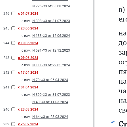
N 226-Ф3 от 08.08.2024
в)
246
с 01.07.2024
ег
с изм.
N 398-Ф3 от 31.07.2023
245
с 23.06.2024
на
с изм.
N 133-Ф3 от 12.06.2024
до
244
с 10.06.2024
з
с изм.
N 591-Ф3 от 12.12.2023
243
с 09.06.2024
ос
с изм.
N 111-Ф3 от 29.05.2024
пя
242
с 17.04.2024
н
с изм.
N 79-Ф3 от 06.04.2024
241
с 01.04.2024
ча
с изм.
N 390-Ф3 от 31.07.2023
н
N 43-Ф3 от 11.03.2024
св
240
с 23.03.2024
с изм.
N 64-Ф3 от 23.03.2024
С
239
с 25.02.2024