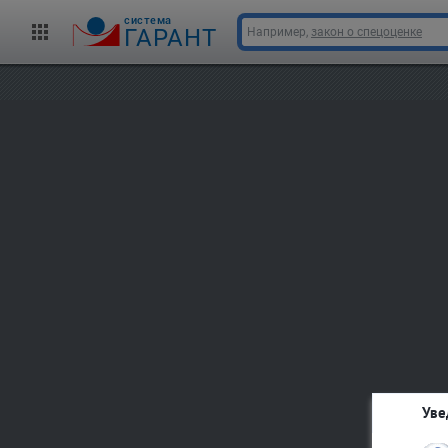
cистема
ГАРАНТ
Например,
закон о спецоценке
Уве