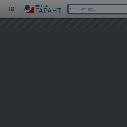
cистема
ГАРАНТ
Например,
аусн