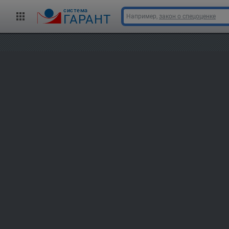
cистема
ГАРАНТ
Например,
закон о спецоценке