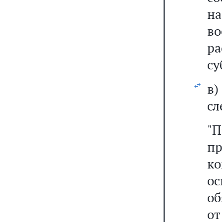
на
в
р
су
в
сл
"П
п
к
ос
об
о