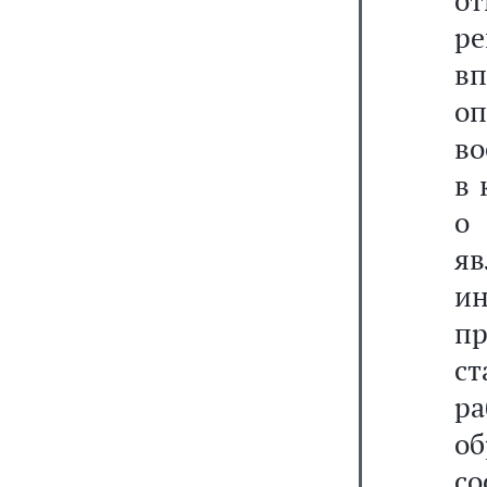
о
ре
в
оп
во
в 
о 
я
и
пр
ст
р
о
с