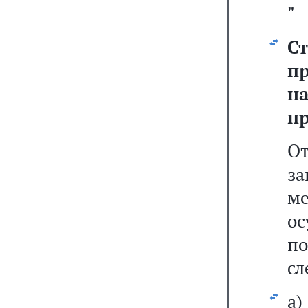
"
С
п
н
п
О
за
м
ос
по
сл
а)