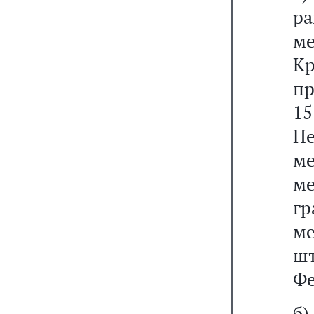
ра
м
Кр
пр
15
П
ме
м
гр
ме
ш
Фе
б)