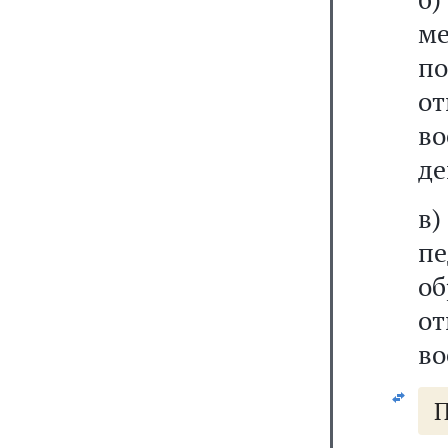
ме
п
о
в
де
в
п
о
о
во
П