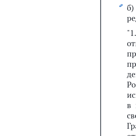
б
ре
"1
о
п
п
д
Р
ис
в 
с
Гр