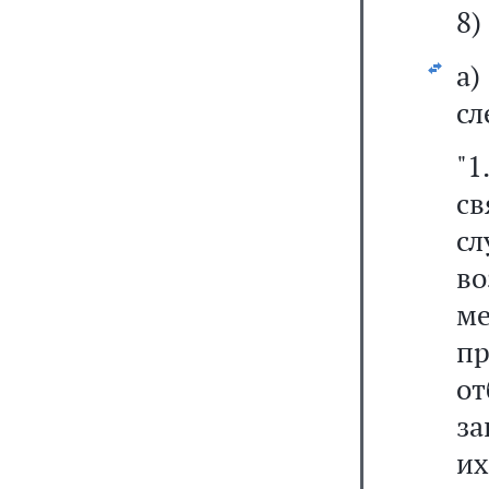
8)
а
сл
"
с
с
во
м
п
о
за
их