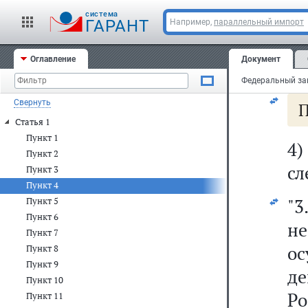
за
cистема
ГАРАНТ
Например,
параллельный импорт
б
Оглавление
Документ
с
Свернуть
П
Статья 1
Пункт 1
4
Пункт 2
сл
Пункт 3
Пункт 4
"3
Пункт 5
Пункт 6
н
Пункт 7
ос
Пункт 8
Пункт 9
де
Пункт 10
Ро
Пункт 11