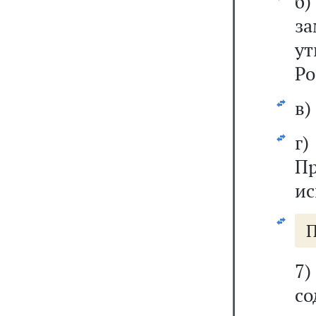
б
з
у
Ро
в)
г
Пр
ис
П
7
со