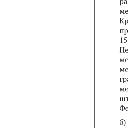
ра
м
Кр
пр
15
П
ме
м
гр
ме
ш
Фе
б)