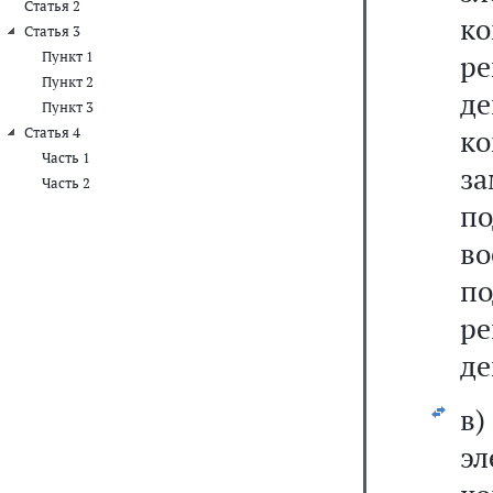
Статья 2
к
Статья 3
Пункт 1
ре
Пункт 2
д
Пункт 3
к
Статья 4
Часть 1
за
Часть 2
п
в
п
ре
де
в
э