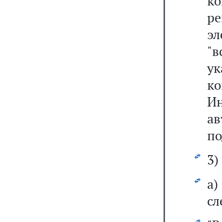
к
ре
э
"
у
к
И
ав
по
3)
а
сл