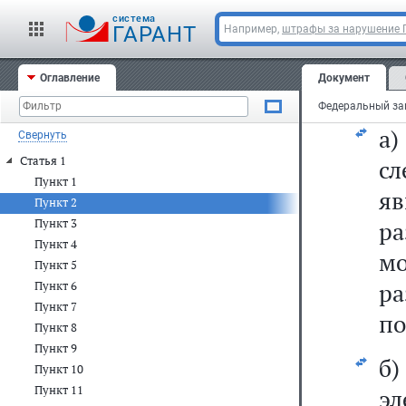
"п
cистема
ГАРАНТ
Например,
штрафы за нарушение
сл
Оглавление
Документ
2)
а
Свернуть
Статья 1
сл
Пункт 1
яв
Пункт 2
Пункт 3
р
Пункт 4
м
Пункт 5
ра
Пункт 6
Пункт 7
по
Пункт 8
Пункт 9
б
Пункт 10
Пункт 11
э