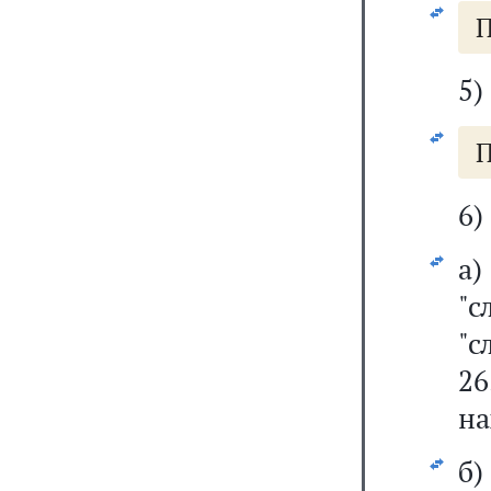
П
5)
П
6)
а
"с
"с
26
на
б