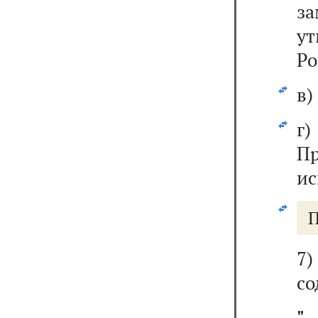
з
у
Ро
в)
г
Пр
ис
П
7
со
"