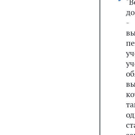
"
до
-
в
пе
уч
уч
об
вы
ко
та
од
с