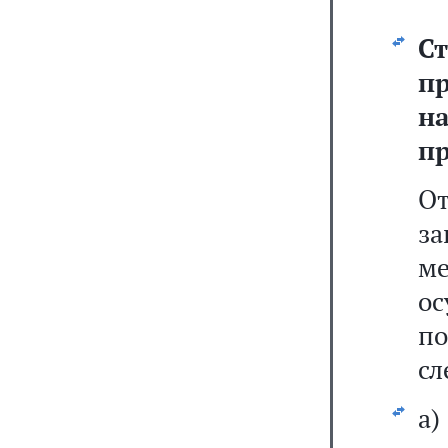
С
п
н
п
О
за
м
ос
по
сл
а)