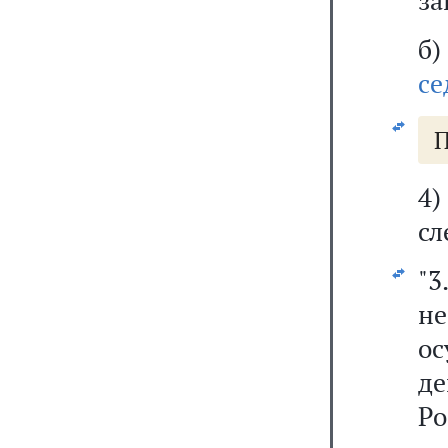
за
б
с
П
4
сл
"3
н
ос
де
Ро