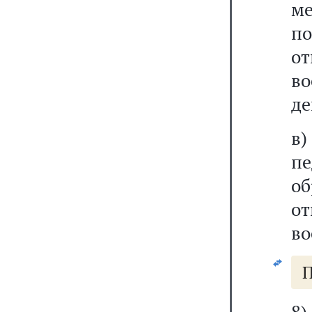
ме
п
о
в
де
в
п
о
о
во
П