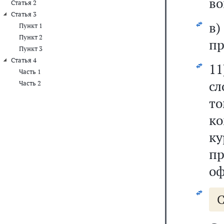
во
Статья 2
Статья 3
в
Пункт 1
Пункт 2
пр
Пункт 3
Статья 4
11
Часть 1
сл
Часть 2
т
к
к
п
оф
С