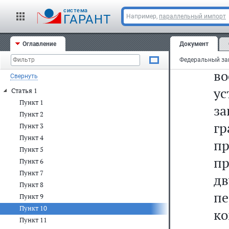
на
cистема
ГАРАНТ
Например,
параллельный импорт
ч
пр
Оглавление
Документ
во
в
Свернуть
ус
Статья 1
Пункт 1
за
Пункт 2
г
Пункт 3
Пункт 4
пр
Пункт 5
п
Пункт 6
Пункт 7
дв
Пункт 8
пе
Пункт 9
Пункт 10
к
Пункт 11