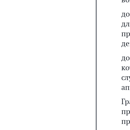
до
д
пр
де
д
к
с
ап
Гр
п
п