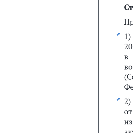
Ст
Пр
1
20
в
во
(С
Фе
2
от
из
ак