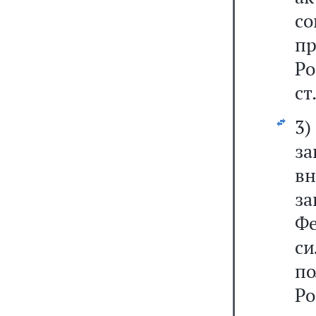
со
пр
Р
ст
3
за
в
з
Ф
си
п
Р