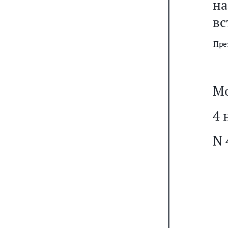
н
вс
Пре
Мо
4 
N 