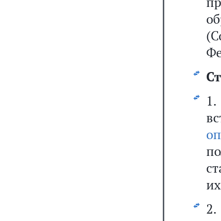
п
об
(С
Фе
Ст
1
вс
оп
п
ст
их
2