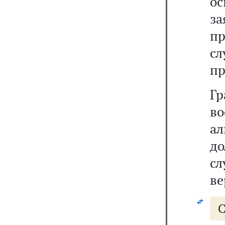
ос
за
п
с
пр
Гр
в
ал
до
сл
ве
С