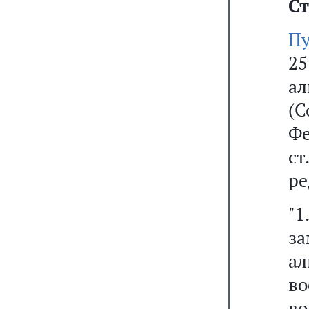
Ст
Пу
2
а
(С
Фе
с
ре
"1
з
ал
во
во