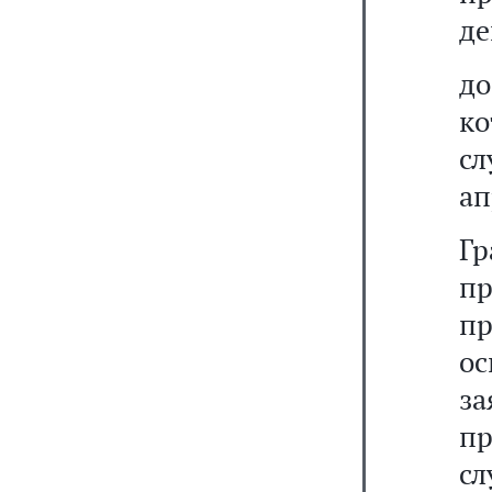
де
д
к
с
ап
Гр
п
п
ос
за
п
с