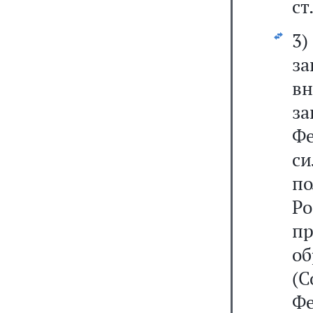
ст
3
за
в
з
Ф
си
п
Р
п
об
(С
Фе