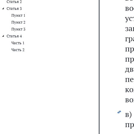
Статья 2
в
Статья 3
Пункт 1
ус
Пункт 2
за
Пункт 3
г
Статья 4
Часть 1
пр
Часть 2
п
дв
пе
к
во
в
пр