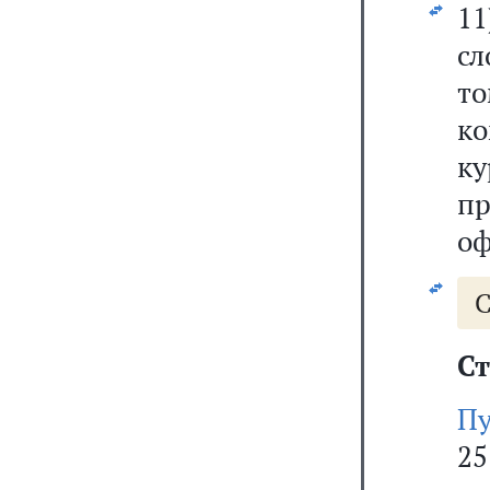
11
сл
т
к
к
п
оф
С
Ст
Пу
2