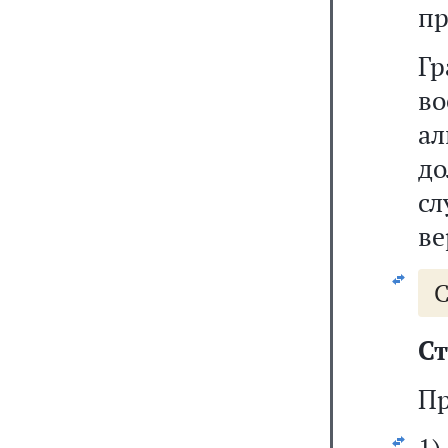
пр
Гр
в
ал
до
сл
ве
С
Ст
Пр