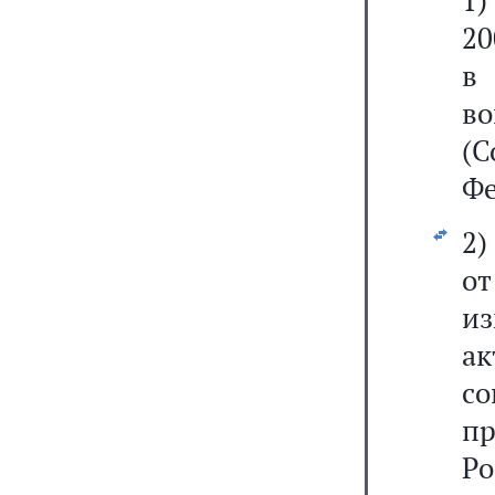
1
20
в
во
(С
Фе
2
от
из
ак
со
пр
Р