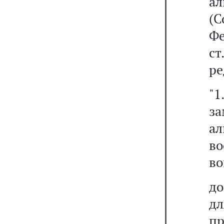
а
(С
Фе
с
ре
"1
з
ал
во
во
до
д
пр