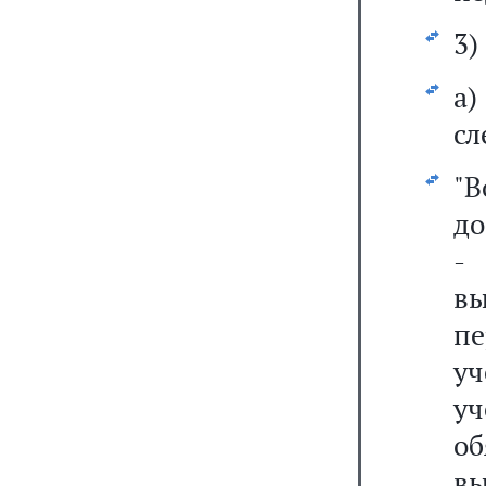
3)
а
сл
"
до
-
в
пе
уч
уч
об
вы