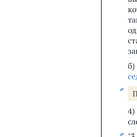
ко
та
од
с
за
б
с
П
4
сл
"3