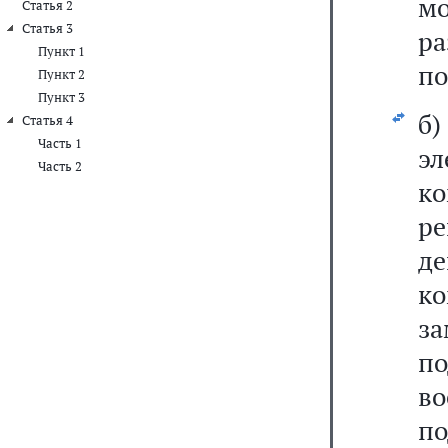
м
Статья 2
Статья 3
ра
Пункт 1
по
Пункт 2
Пункт 3
б
Статья 4
Часть 1
э
Часть 2
к
ре
д
к
за
п
в
п