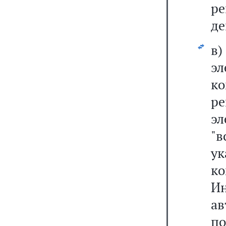
ре
де
в
э
к
ре
э
"
у
к
И
ав
по