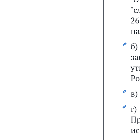
"с
26
на
б
з
у
Ро
в)
г
Пр
ис