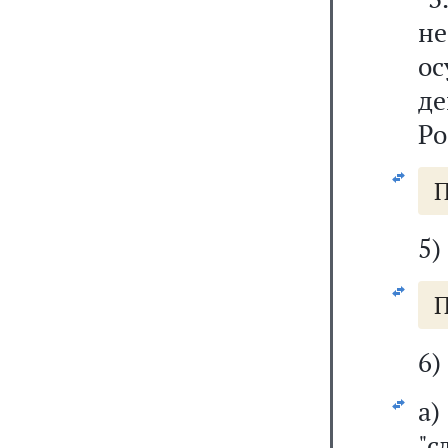
н
ос
де
Ро
П
5)
П
6)
а
"с