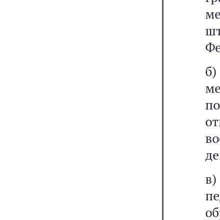
ме
ш
Фе
б)
ме
п
о
в
де
в
п
о