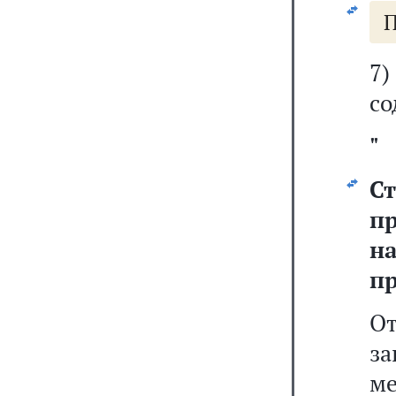
П
7
со
"
С
п
н
п
О
за
м