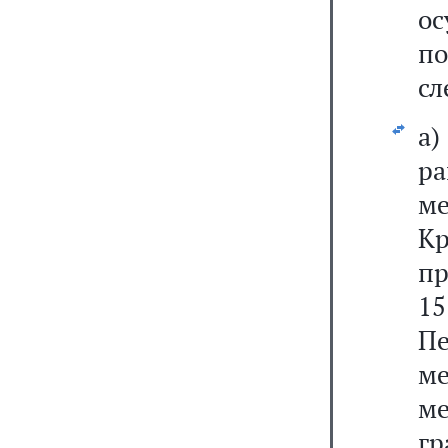
ос
по
сл
а)
ра
м
Кр
пр
15
П
ме
м
гр