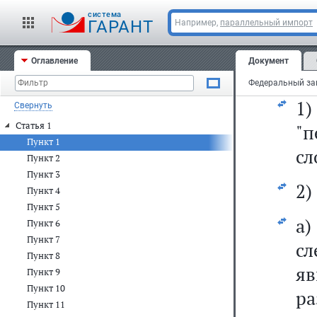
ст
cистема
N 
ГАРАНТ
Например,
параллельный импорт
N 
Оглавление
Документ
сл
1)
Свернуть
Статья 1
"п
Пункт 1
сл
Пункт 2
Пункт 3
2)
Пункт 4
Пункт 5
а
Пункт 6
Пункт 7
сл
Пункт 8
яв
Пункт 9
Пункт 10
р
Пункт 11