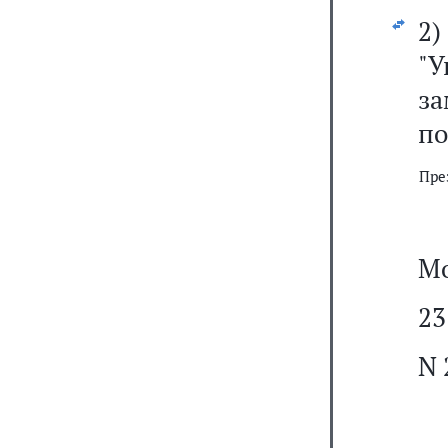
2
"
з
по
Пре
Мо
23
N 