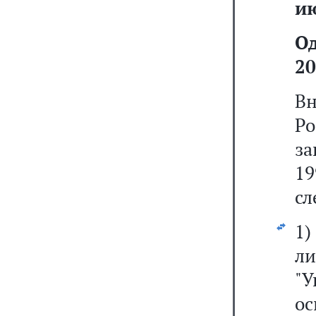
ию
О
20
Вн
Р
за
19
сл
1
л
"
ос