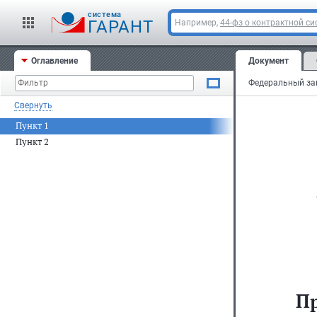
cистема
ГАРАНТ
Например,
44-фз о контрактной си
Оглавление
Документ
Свернуть
Пункт 1
Пункт 2
П