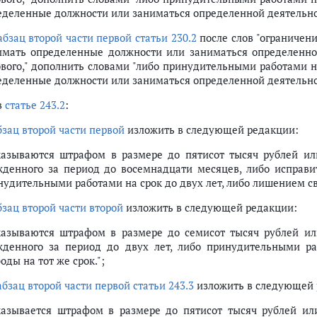
еделенные должности или заниматься определенной деятельност
абзац второй части первой статьи 230.2
после слов "ограничени
имать определенные должности или заниматься определенной
ового," дополнить словами "либо принудительными работами н
еделенные должности или заниматься определенной деятельност
в
статье 243.2
:
бзац второй части первой
изложить в следующей редакции:
казываются штрафом в размере до пятисот тысяч рублей ил
жденного за период до восемнадцати месяцев, либо исправи
нудительными работами на срок до двух лет, либо лишением сво
бзац второй части второй
изложить в следующей редакции:
казываются штрафом в размере до семисот тысяч рублей ил
жденного за период до двух лет, либо принудительными р
оды на тот же срок.";
абзац второй части первой статьи 243.3
изложить в следующей 
казывается штрафом в размере до пятисот тысяч рублей ил