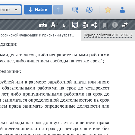
сьмидесяти часов, либо исправительными работами
а срок до двух лет, либо принудительными работами
енте
Найти
яч до восьмидесяти тысяч рублей или в размере
 трех до шести месяцев или без такового, либо
ятидесяти тысяч до восьмидесяти тысяч рублей или
д от трех до шести месяцев или без такового.";
Федеральный закон от 23 июля 2025 г. № 218-ФЗ "О внесении изменений в Уголовный кодекс Российской Федерации и признании утратившим силу пункта 7.1 части первой статьи 299 Уголовно-процессуального кодекса Российской Федерации"
Период действия 20.01.2026 - ?
едакции:
сьмидесяти часов, либо исправительными работами
ух лет, либо лишением свободы на тот же срок.";
редакции:
 рублей или в размере заработной платы или иного
о обязательными работами на срок до четырехсот
х лет, либо принудительными работами на срок до
и заниматься определенной деятельностью на срок
ением права занимать определенные должности или
ем свободы на срок до двух лет с лишением права
 деятельностью на срок до четырех лет или без
а срок до одного года с лишением права занимать