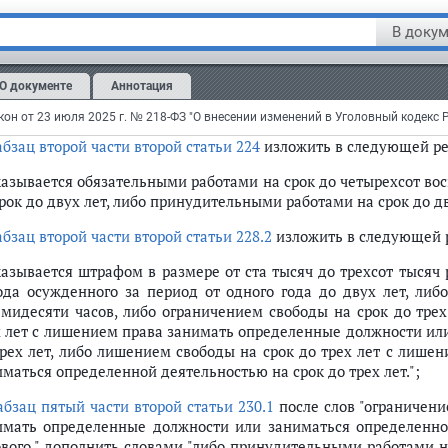
казывается обязательными работами на срок до четырехсот во
срок от одного года до двух лет, либо ограничением свободы н
В докум
срок до двух лет со штрафом в размере от пятидесяти тыс
аботной платы или иного дохода осужденного за период от
О документе
Аннотация
ением свободы на срок до двух лет со штрафом в размере от п
змере заработной платы или иного дохода осужденного за перио
абзац второй части второй статьи 224
изложить в следующей р
казывается обязательными работами на срок до четырехсот во
рок до двух лет, либо принудительными работами на срок до дв
абзац второй части второй статьи 228.2
изложить в следующей 
казывается штрафом в размере от ста тысяч до трехсот тысяч
ода осужденного за период от одного года до двух лет, либ
ьмидесяти часов, либо ограничением свободы на срок до тре
х лет с лишением права занимать определенные должности ил
трех лет, либо лишением свободы на срок до трех лет с лиш
маться определенной деятельностью на срок до трех лет.";
абзац пятый части второй статьи 230.1
после слов "ограничени
имать определенные должности или заниматься определенной
ового," дополнить словами "либо принудительными работами н