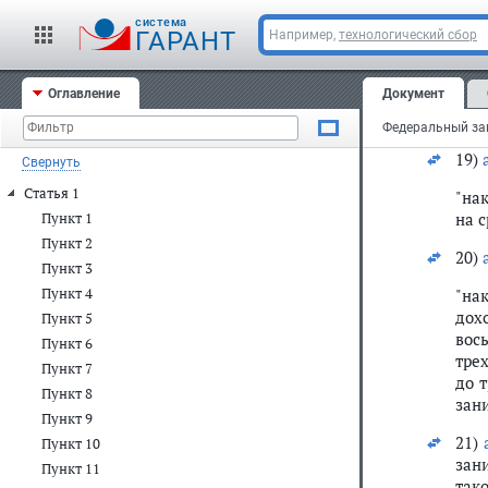
"на
cистема
на 
ГАРАНТ
Например,
технологический сбор
на 
зар
Оглавление
Документ
лиш
в ра
19)
Свернуть
Статья 1
"на
на с
Пункт 1
Пункт 2
20)
Пункт 3
Пункт 4
"на
дох
Пункт 5
вос
Пункт 6
тре
Пункт 7
до 
Пункт 8
зани
Пункт 9
21)
Пункт 10
зан
Пункт 11
так