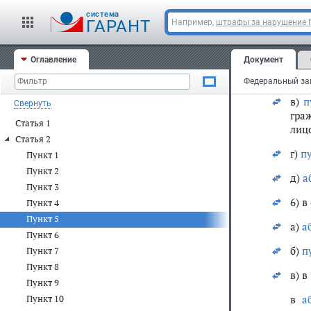
г)
аб
cистема
ГАРАНТ
Например,
штрафы за нарушение
5) в
а)
н
Оглавление
Документ
б)
п
Федеральный зак
в)
п
Свернуть
гра
Статья 1
лицо
Статья 2
г)
п
Пункт 1
Пункт 2
д)
а
Пункт 3
6) в
Пункт 4
Пункт 5
а)
а
Пункт 6
б)
п
Пункт 7
Пункт 8
в) в
Пункт 9
в
а
Пункт 10