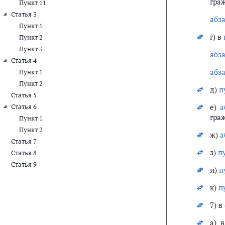
гра
Пункт 11
Статья 3
абз
Пункт 1
г) в
Пункт 2
Пункт 3
абз
Статья 4
абз
Пункт 1
Пункт 2
д)
п
Статья 5
е)
а
Статья 6
граж
Пункт 1
Пункт 2
ж)
а
Статья 7
з)
п
Статья 8
Статья 9
и)
п
к)
п
7) в
а) 