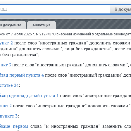
зац второй пункта 5
после слов "иностранный гражданин" допол
В докум
 ПДД
статье 33
:
аименование
после слов "иностранным гражданам" дополнить с
О документе
Аннотация
ункт 1
после слов "иностранный гражданин" дополнить словами 
он от 7 июля 2025 г. N 212-ФЗ "О внесении изменений в отдельные законод
ункт 2
после слов "иностранных граждан" дополнить словами "
жданина" дополнить словами ", лица без гражданства", после с
 без гражданства";
ункт 3
после слов "иностранных граждан" дополнить словами ", 
бзац первый пункта 4
после слов "иностранный гражданин" допо
статье 34
:
бзац одиннадцатый пункта 1
после слов "иностранные граждане
ункт 2
после слов "иностранные граждане" дополнить словами ",
пункте 3
:
бзаце первом
слова "и иностранных граждан" заменить сл