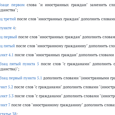
бзаце первом
слова "и иностранных граждан" заменить сл
жданства";
ац третий
после слов "иностранных граждан" дополнить словами
пункте 4
:
ац первый
после слов "иностранных граждан" дополнить словами
ац пятый
после слов "иностранному гражданину" дополнить слов
ункт 4.1
после слов "иностранных граждан" дополнить словами "
бзац пятый пункта 5
после слов "с гражданами" дополнить 
данства)";
бзац первый пункта 5.1
дополнить словами "(иностранными гра
ункт 5.2
после слов "с гражданами" дополнить словами "(иност
ункт 5.3
после слов "с гражданами" дополнить словами "(иност
ункт 7
после слов "иностранному гражданину" дополнить словам
статье 38
: