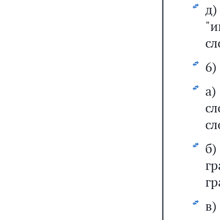
д
"
сл
6)
а
сл
сл
б
гр
гр
в)