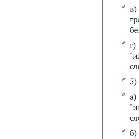
в
гр
бе
г
"
сл
5)
"
сл
б