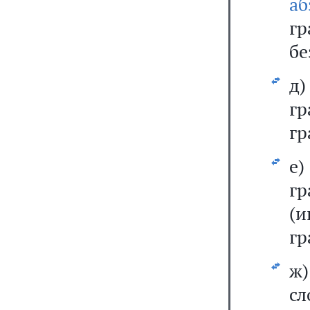
аб
гр
бе
д
гр
гр
е
г
(и
гр
ж
с