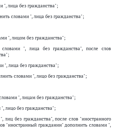
 ", лица без гражданства";
ить словами ", лица без гражданства";
и ", лицом без гражданства";
словами ", лица без гражданства", после слов
ва";
 ", лица без гражданства";
нить словами ", лицо без гражданства";
ловами ", лицам без гражданства";
", лицо без гражданства";
, лиц без гражданства", после слов "иностранного
лов "иностранный гражданин" дополнить словами ",