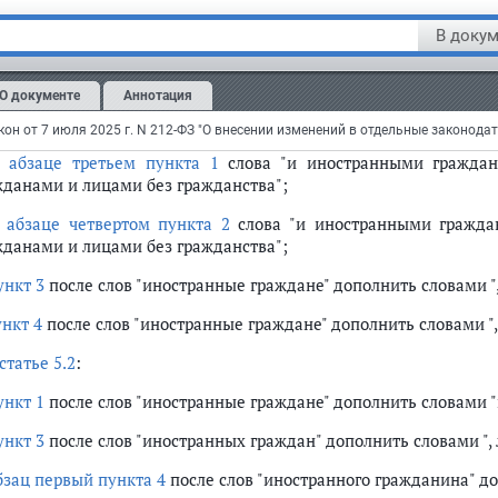
4510; 2021, N 18, ст. 3060, 3074; 2022, N 1, ст. 66; N 22, ст. 3540;
2755, 2764; N 25, ст. 4418, 4442; N 26, ст. 4677; N 29, ст. 5304; N 3
В докум
 ст. 20; N 13, ст. 1684; N 31, ст. 4475; N 41, ст. 6066; 2025, N 17,
реамбулу
дополнить словами "и лиц без гражданства";
О документе
Аннотация
статье 2
:
он от 7 июля 2025 г. N 212-ФЗ "О внесении изменений в отдельные законод
в
абзаце третьем пункта 1
слова "и иностранными граждан
жданами и лицами без гражданства";
в
абзаце четвертом пункта 2
слова "и иностранными гражда
жданами и лицами без гражданства";
ункт 3
после слов "иностранные граждане" дополнить словами ",
ункт 4
после слов "иностранные граждане" дополнить словами ",
статье 5.2
:
ункт 1
после слов "иностранные граждане" дополнить словами "
ункт 3
после слов "иностранных граждан" дополнить словами ", 
бзац первый пункта 4
после слов "иностранного гражданина" до