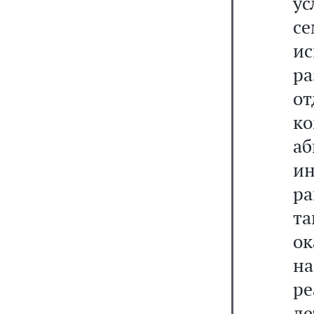
у
се
ис
ра
о
к
а
ин
р
т
ок
н
ре
де