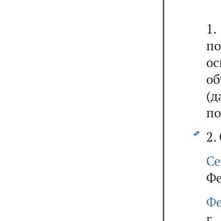
1.
по
о
об
(д
по
2.
С
Фе
Фе
г