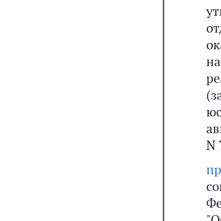
у
о
о
н
ре
(
ю
а
N 
пр
с
Фе
"