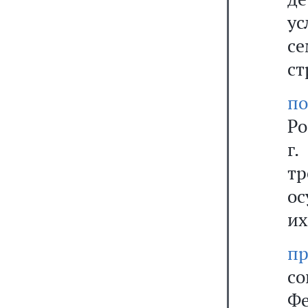
у
с
ст
по
Ро
г.
т
ос
их
пр
с
Фе