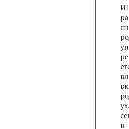
И
р
с
р
у
ре
е
в
вк
ро
у
се
в