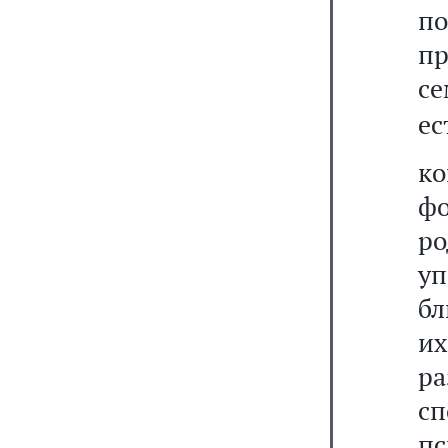
п
пр
с
ес
к
ф
р
у
бл
и
р
с
п