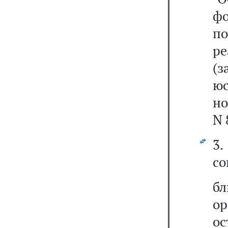
фо
по
ре
(
ю
н
N 
3.
со
б
ор
ос