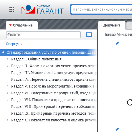
За
cистема
ГАРАНТ
Например,
антисанкционные меры
ию
Оглавление
Документ
Ре
Свернуть
Стандарт оказания услуг по ранней помощи детям и их семьям
Раздел I. Общие положения
Раздел II. Формы оказания услуг, предусмотренных стандартом
Раздел III. Условия оказания услуг, предусмотренных стандартом
Раздел IV. Перечень специалистов, привлекаемых к оказанию усл
Раздел V. Перечень мероприятий, входящих в состав услуг, пред
Раздел VI. Содержание мероприятий, входящих в состав услуг, п
С
Раздел VII. Показатели продолжительности и кратности предоста
Раздел VIII. Примерный перечень необходимого реабилитационно
Раздел IX. Примерный перечень методов, технологий и методик,
Раздел X. Показатели качества и оценка результатов реализации 