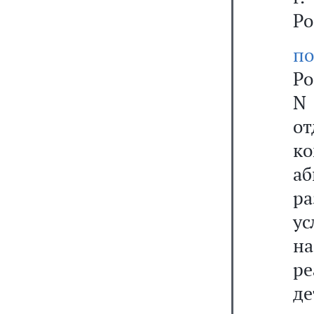
Ро
по
Ро
N
о
к
а
р
у
н
ре
де