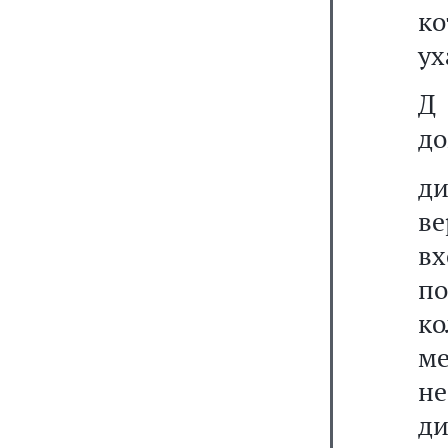
ко
ух
Д
до
д
ве
в
п
к
ме
н
ди