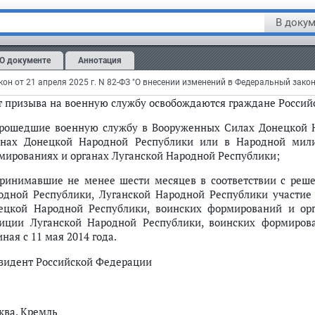
раждане, указанные в подпункте "ж" пункта 1 статьи 23 настоя
В докум
 исключения из добровольческого формирования.".
тья 2
О документе
Аннотация
Настоящий Федеральный закон вступает в силу со дня его
офици
От призыва на военную службу освобождаются граждане Россий
прошедшие военную службу в Вооруженных Силах Донецкой 
анах Донецкой Народной Республики или в Народной мили
мированиях и органах Луганской Народной Республики;
принимавшие не менее шести месяцев в соответствии с реше
одной Республики, Луганской Народной Республики участие
ецкой Народной Республики, воинских формирований и ор
иции Луганской Народной Республики, воинских формиров
ная с 11 мая 2014 года.
зидент Российской Федерации
ква, Кремль