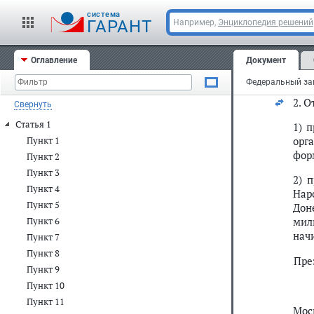
б) г
cистема
ГАРАНТ
Например,
Энциклопедия решений
дня
Ста
Оглавление
Документ
1. 
2. 
Свернуть
Статья 1
1) 
орг
Пункт 1
фор
Пункт 2
Пункт 3
2) 
Пункт 4
Нар
Пункт 5
Дон
мил
Пункт 6
начи
Пункт 7
Пункт 8
Пре
Пункт 9
Пункт 10
Пункт 11
Мос