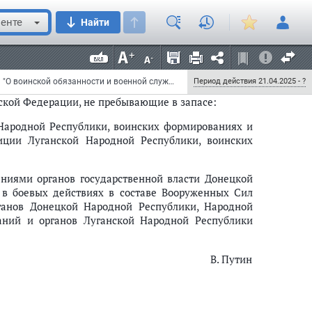
щего Федерального закона, - в течение двух лет со
енте
Найти
ального опубликования
.
Федеральный закон от 21 апреля 2025 г. N 82-ФЗ "О внесении изменений в Федеральный закон "О воинской обязанности и военной службе"
Период действия 21.04.2025 - ?
ской Федерации, не пребывающие в запасе:
Народной Республики, воинских формированиях и
ции Луганской Народной Республики, воинских
ниями органов государственной власти Донецкой
 в боевых действиях в составе Вооруженных Сил
ганов Донецкой Народной Республики, Народной
аний и органов Луганской Народной Республики
В. Путин