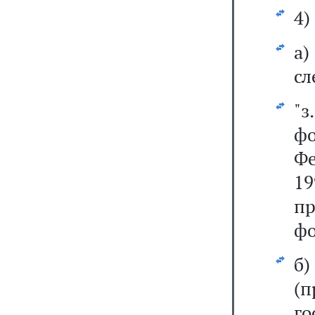
4)
а
сл
"з
ф
Ф
19
п
фо
(
г