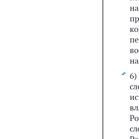
н
п
к
п
в
на
6
с
ис
в
Р
с