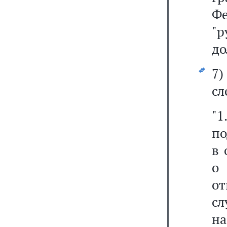
Ф
"
до
7
сл
"
по
в 
о
от
сл
на