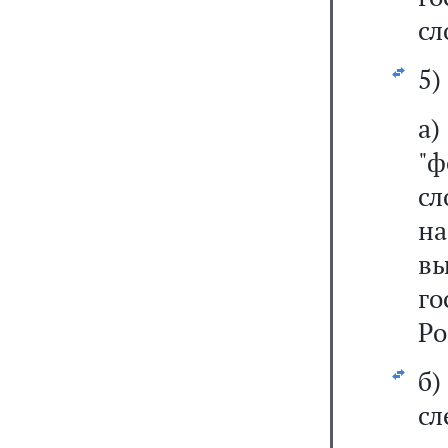
сл
5)
а)
"
сл
на
в
г
Ро
б
сл