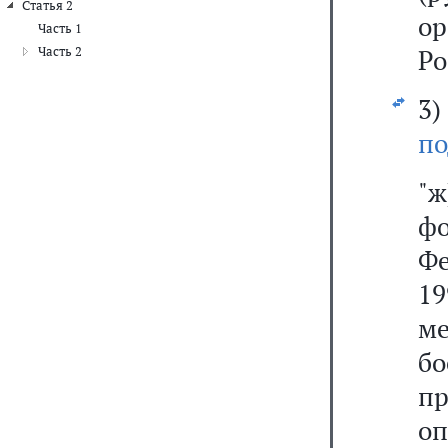
Статья 2
ор
Часть 1
Часть 2
Ро
3
по
"
ф
Ф
19
ме
бо
пр
о