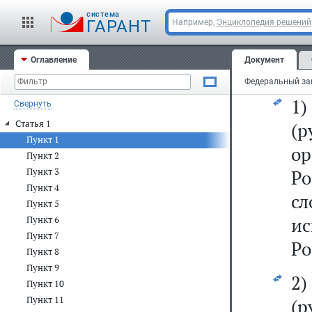
ст
cистема
N 
ГАРАНТ
Например,
Энциклопедия решений
N 
Оглавление
Документ
N 
1
Свернуть
Статья 1
(р
Пункт 1
ор
Пункт 2
Пункт 3
Р
Пункт 4
с
Пункт 5
и
Пункт 6
Пункт 7
Ро
Пункт 8
Пункт 9
2
Пункт 10
Пункт 11
(р