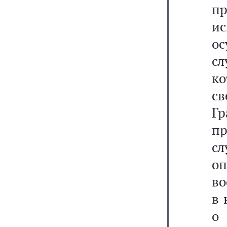
пр
и
о
сл
к
с
Гр
пр
с
оп
во
в 
о 