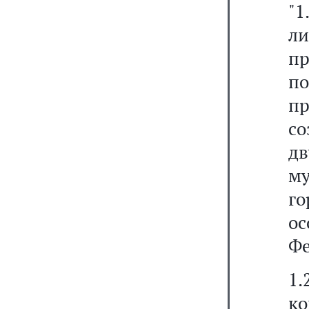
"1
ли
п
п
п
со
дв
м
го
ос
Фе
1
к