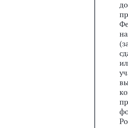
д
п
Фе
на
(з
сд
и
у
в
к
п
фо
Ро