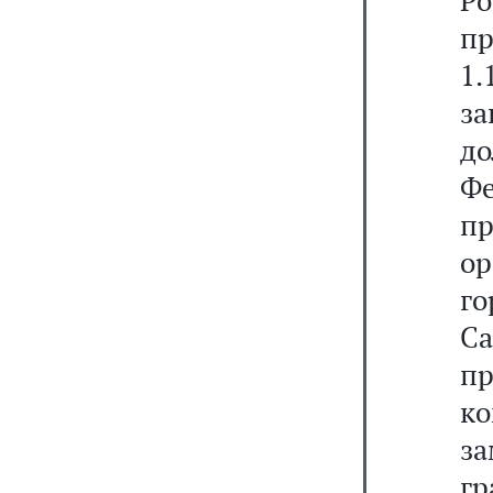
Ро
пр
1.
за
до
Ф
пр
ор
го
С
п
ко
за
гр