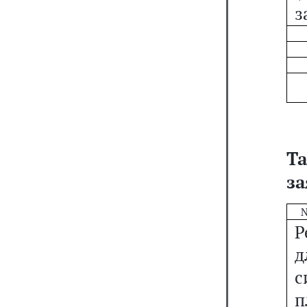
з
Та
за
N
Р
д
с
п