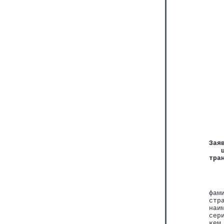
Зая
   
тра
   
   
фам
стр
наи
сер
кем