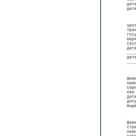
дат
дат
   
цен
тра
гос
мар
(ес
дат
___
дат
___
   
фам
наи
сер
кем
дат
док
выд
   
фам
стр
наи