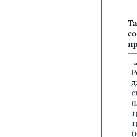
Т
с
пр
в
Р
д
с
п
т
т
(