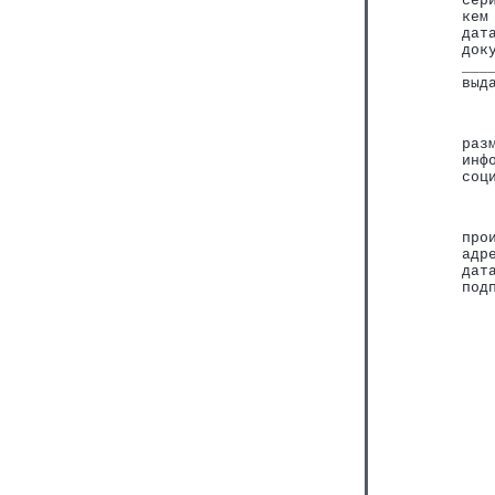
сер
кем
дат
док
___
выд
   
раз
инф
соц
   
про
адр
дат
под