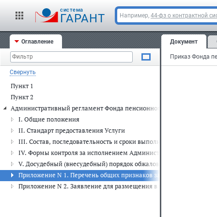
───
cистема
ГАРАНТ
Например,
44-фз о контрактной си
Оглавление
Документ
Свернуть
Пункт 1
Пункт 2
Административный регламент Фонда пенсионного и социального стр
I. Общие положения
II. Стандарт предоставления Услуги
III. Состав, последовательность и сроки выполнения администра
IV. Формы контроля за исполнением Административного регламе
V. Досудебный (внесудебный) порядок обжалования решений и де
Приложение N 1. Перечень общих признаков заявителей, а также 
Приложение N 2. Заявление для размещения в государственной и