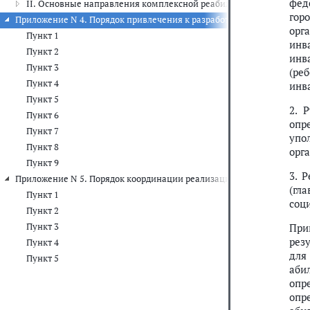
фед
II. Основные направления комплексной реабилитации и абилита
гор
Приложение N 4. Порядок привлечения к разработке индивидуальн
орг
Пункт 1
инв
Пункт 2
инв
Пункт 3
(ре
Пункт 4
инв
Пункт 5
2. 
Пункт 6
опр
Пункт 7
упо
Пункт 8
орг
Пункт 9
3. 
Приложение N 5. Порядок координации реализации индивидуальной
(гл
Пункт 1
соц
Пункт 2
Пункт 3
При
рез
Пункт 4
для
Пункт 5
аби
опр
опр