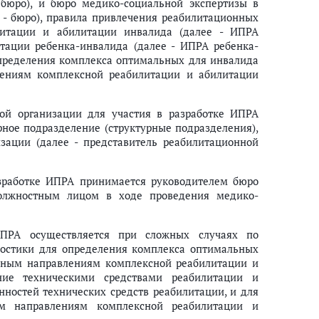
 бюро), и бюро медико-социальной экспертизы в
 - бюро), правила привлечения реабилитационных
 программы реабилитации и абилитации ребенка-инвалида реабилитац
литации и абилитации инвалида (далее - ИПРА
тации ребенка-инвалида (далее - ИПРА ребенка-
определения комплекса оптимальных для инвалида
лениям комплексной реабилитации и абилитации
ной организации для участия в разработке ИПРА
рное подразделение (структурные подразделения),
зации (далее - представитель реабилитационной
азработке ИПРА принимается руководителем бюро
ограммы реабилитации и абилитации ребенка-инвалида, включая монит
должностным лицом в ходе проведения медико-
ИПРА осуществляется при сложных случаях по
ностики для определения комплекса оптимальных
овным направлениям комплексной реабилитации и
ение техническими средствами реабилитации и
нностей технических средств реабилитации, и для
ым направлениям комплексной реабилитации и