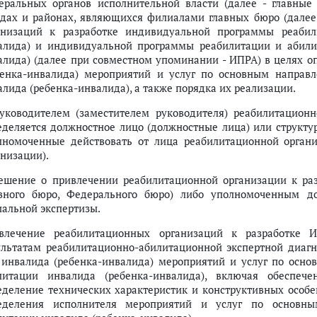
еральных органов исполнительной власти (далее - главные
ции
одах и районах, являющихся филиалами главных бюро (далее
ой программы реабилитации и абилитации инвалида и индивидуальной
анизаций к разработке индивидуальной программы реаби
алида) и индивидуальной программы реабилитации и абили
алида) (далее при совместном упоминании - ИПРА) в целях 
бенка-инвалида) мероприятий и услуг по основным направ
алида (ребенка-инвалида), а также порядка их реализации.
Руководителем (заместителем руководителя) реабилитацион
еделяется должностное лицо (должностные лица) или структу
лномоченные действовать от лица реабилитационной органи
анизации).
Решение о привлечении реабилитационной организации к р
 программы реабилитации и абилитации инвалида и индивидуальной пр
авного бюро, Федерального бюро) либо уполномоченным 
иальной экспертизы.
влечение реабилитационных организаций к разработке 
ультатам реабилитационно-абилитационной экспертной диаг
 инвалида (ребенка-инвалида) мероприятий и услуг по осн
литации инвалида (ребенка-инвалида), включая обеспеч
еделение технических характеристик и конструктивных особе
еделения исполнителя мероприятий и услуг по основн