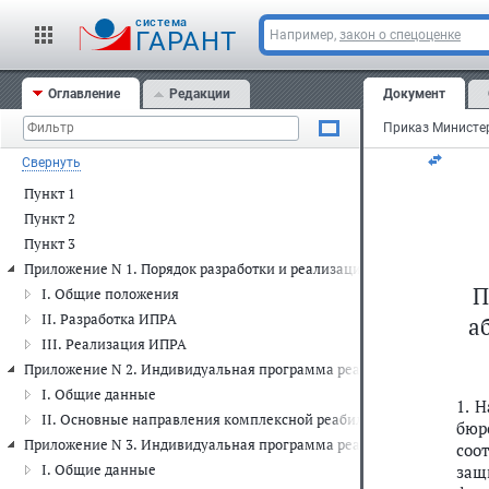
защи
cистема
ГАРАНТ
23 а
Например,
закон о спецоценке
3
Дал
Оглавление
Редакции
Документ
───
Свернуть
Пункт 1
Пункт 2
Пункт 3
Приложение N 1. Порядок разработки и реализации индивидуально
П
I. Общие положения
II. Разработка ИПРА
а
III. Реализация ИПРА
Приложение N 2. Индивидуальная программа реабилитации и абил
I. Общие данные
1. 
II. Основные направления комплексной реабилитации и абилита
бюр
Приложение N 3. Индивидуальная программа реабилитации и абил
соо
I. Общие данные
защ