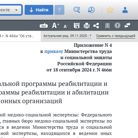
ирован Министерством юстиции Российской Федерации
енте
Найти
Приказ Министерства труда и социальной защиты Российской Федерации от 18 сентября 2024 г. N 466н "Об утверждении порядка разработки и реализации индивидуальной программы реабилитации и абилитации инвалида, индивидуальной программы реабилитации и абилитации ребенка-инвалида и их форм, а также порядка привлечения к разработке индивидуальной программы реабилитации и абилитации инвалида и индивидуальной программы реабилитации и абилитации ребенка-инвалида реабилитационных организаций и порядка координации реализации индивидуальной программы реабилитации и абилитации инвалида и индивидуальной программы реабилитации и абилитации... " (с изменениями и дополнениями)
Актуальная ред. 09.11.2025 - ?
Сравнить с предыдущей
Приложение N 4
к
приказу
Министерства труда
и социальной защиты
Российской Федерации
от 18 сентября 2024 г. N 466н
программы реабилитации и абилитации ребенка-инвалида
альной программы реабилитации и
раммы реабилитации и абилитации
ионных организаций
ий медико-социальной экспертизы: Федерального
, главных бюро медико-социальной экспертизы по
ся в ведении Министерства труда и социальной
ьной экспертизы, находящихся в ведении иных