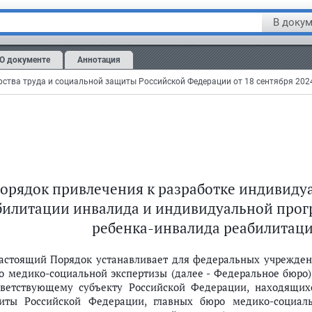
ты Российской Федерации от 26 июля 2024 г. N 374н (зарегистр
В докум
вгуста 2024 г., регистрационный N 79273).
ее - TCP.
О документе
Аннотация
───────────────────────────
й программы реабилитации и абилитации инвалида и индивидуальной 
орядок привлечения к разработке индивиду
билитации инвалида и индивидуальной прог
ребенка-инвалида реабилитац
итации инвалида
Настоящий Порядок устанавливает для федеральных учрежден
ции инвалида
о медико-социальной экспертизы (далее - Федеральное бюро)
итации ребенка-инвалида
тветствующему субъекту Российской Федерации, находящих
иты Российской Федерации, главных бюро медико-социал