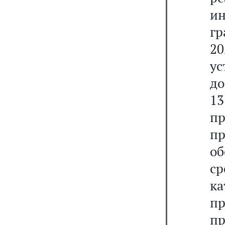
ин
гр
2
у
до
13
пр
п
о
ср
ка
пр
пр