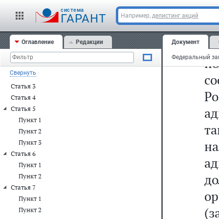
Пункт 1
р
cистема
ГАРАНТ
Например,
делистинг акций
Пункт 2
о
Пункт 3
Пункт 4
п
Оглавление
Редакции
Документ
Пункт 5
п
Пункт 6
Свернуть
Статья 2
с
Статья 3
Р
Статья 4
Статья 5
ад
Пункт 1
та
Пункт 2
н
Пункт 3
Статья 6
а
Пункт 1
д
Пункт 2
Статья 7
ор
Пункт 1
(з
Пункт 2