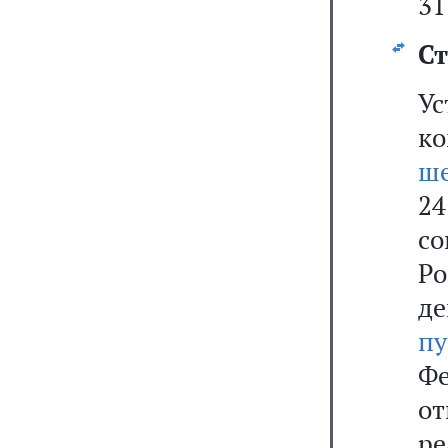
31
Ст
У
к
ше
2
с
Р
де
п
Фе
о
ре