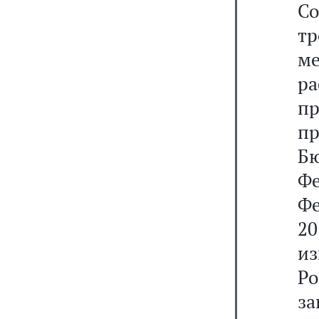
С
т
м
р
п
п
Б
Ф
Ф
2
и
Р
з