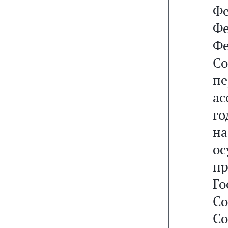
Ф
Ф
Ф
С
п
а
г
на
о
п
Г
С
С