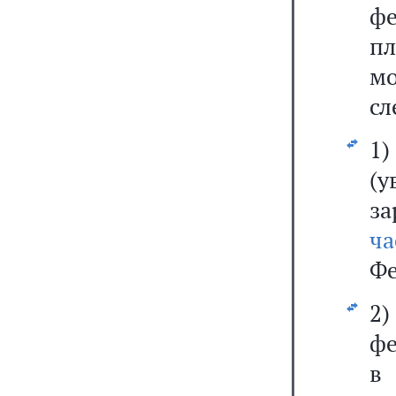
фе
п
м
сл
1
(у
з
ч
Фе
2
фе
в