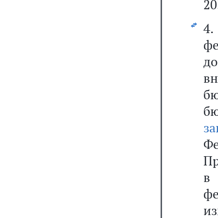
20
4.
ф
д
в
б
б
за
Фе
Пр
в
ф
и