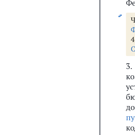
Фе
Ч
Ф
4
С
3
к
у
бю
д
п
ко