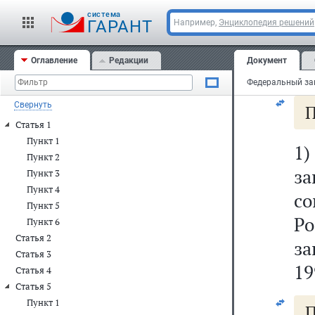
ст
cистема
ГАРАНТ
Например,
Энциклопедия решений
Ст
Оглавление
Редакции
Документ
Пр
Свернуть
П
Статья 1
Пункт 1
1
Пункт 2
за
Пункт 3
Пункт 4
с
Пункт 5
Р
Пункт 6
Статья 2
за
Статья 3
19
Статья 4
Статья 5
Пункт 1
П