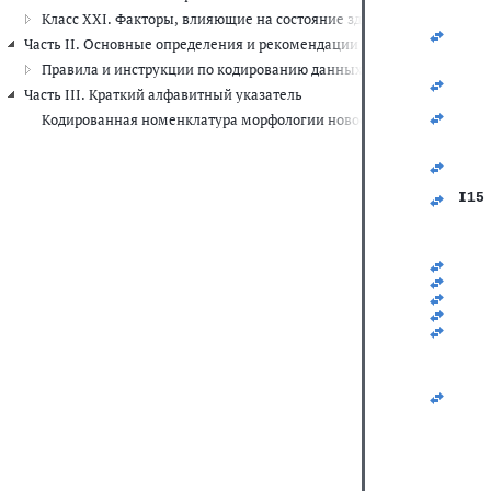
   
   
Класс XXI. Факторы, влияющие на состояние здоровья и обращени
   
Часть II. Основные определения и рекомендации по шифровке данны
   
   
Правила и инструкции по кодированию данных о смертности и за
   
Часть III. Краткий алфавитный указатель
   
   
Кодированная номенклатура морфологии новообразований
   
   
   
   
I15
   
   
   
   
   
   
   
   