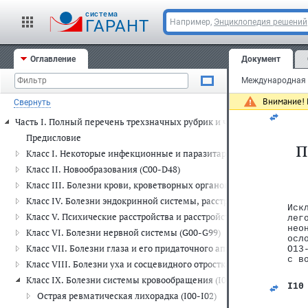
   
   
cистема
ГАРАНТ
Например,
Энциклопедия решений
   
   
   
   
Оглавление
Документ
   
   
Внимание! 
Свернуть
Часть I. Полный перечень трехзначных рубрик и четырехзначных п
Предисловие
п
Класс I. Некоторые инфекционные и паразитарные болезни (A00-
Класс II. Новообразования (C00-D48)
Класс III. Болезни крови, кроветворных органов и отдельные н
Класс IV. Болезни эндокринной системы, расстройства питания и
Иск
Класс V. Психические расстройства и расстройства поведения (F00
лег
нео
Класс VI. Болезни нервной системы (G00-G99)
осл
Класс VII. Болезни глаза и его придаточного аппарата (H00-H59)
O13
с в
Класс VIII. Болезни уха и сосцевидного отростка (H60-H95)
Класс IX. Болезни системы кровообращения (I00-I99)
I10
Острая ревматическая лихорадка (I00-I02)
   
   