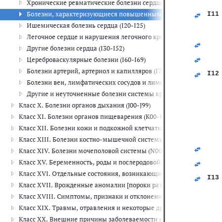
Хронические ревматические болезни сердца (I05-I09)
   
Болезни, характеризующиеся повышенным кровяным давлением
I11
   
Ишемическая болезнь сердца (I20-I25)
   
Легочное сердце и нарушения легочного кровообращения (I26-I
   
   
Другие болезни сердца (I30-I52)
   
   
Цереброваскулярные болезни (I60-I69)
   
Болезни артерий, артериол и капилляров (I70-I79)
I12
Болезни вен, лимфатических сосудов и лимфатических узлов, н
   
Другие и неуточненные болезни системы кровообращения (I95-
   
   
Класс X. Болезни органов дыхания (J00-J99)
   
Класс XI. Болезни органов пищеварения (K00-K93)
   
   
Класс XII. Болезни кожи и подкожной клетчатки (L00-L99)
   
Класс XIII. Болезни костно-мышечной системы и соединительной
   
   
Класс XIV. Болезни мочеполовой системы (N00-N99)
   
Класс XV. Беременность, роды и послеродовой период (O00-O99)
   
   
Класс XVI. Отдельные состояния, возникающие в перинатальном 
I13
Класс XVII. Врожденные аномалии [пороки развития], деформац
 
   
Класс XVIII. Симптомы, признаки и отклонения от нормы, выявле
   
Класс XIX. Травмы, отравления и некоторые другие последствия 
   
   
Класс XX. Внешние причины заболеваемости и смертности (V01-Y