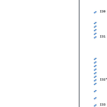
I30
   
   
   
   
   
   
I31
   
   
   
   
   
   
   
   
   
   
   
I32
   
   
   
   
   
   
I33