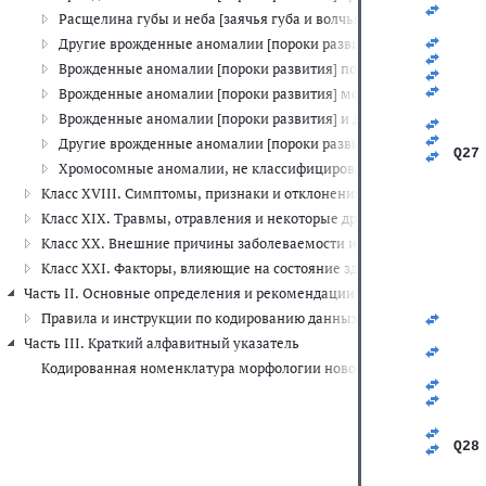
   
Расщелина губы и неба [заячья губа и волчья пасть] (Q35-Q37)
   
   
Другие врожденные аномалии [пороки развития] органов пище
   
Врожденные аномалии [пороки развития] половых органов (Q5
   
   
Врожденные аномалии [пороки развития] мочевой системы (Q6
   
Врожденные аномалии [пороки развития] и деформации костн
   
   
Другие врожденные аномалии [пороки развития] (Q80-Q89)
Q27
Хромосомные аномалии, не классифицированные в других руб
   
Класс XVIII. Симптомы, признаки и отклонения от нормы, выявле
   
Класс XIX. Травмы, отравления и некоторые другие последствия 
   
   
Класс XX. Внешние причины заболеваемости и смертности (V01-Y
   
Класс XXI. Факторы, влияющие на состояние здоровья и обращени
   
   
Часть II. Основные определения и рекомендации по шифровке данны
   
   
Правила и инструкции по кодированию данных о смертности и за
   
Часть III. Краткий алфавитный указатель
   
   
Кодированная номенклатура морфологии новообразований
   
   
   
   
Q28
   
   