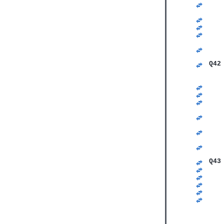
   
   
   
   
   
   
   
   
Q42
   
   
   
   
   
   
   
   
   
   
   
   
Q43
   
   
   
   
   
   
   
   