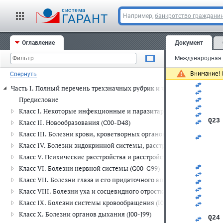
   
   
cистема
ГАРАНТ
Например,
банкротство граждани
   
   
   
Q22
Оглавление
Документ
   
   
   
Внимание! 
Свернуть
   
   
Часть I. Полный перечень трехзначных рубрик и четырехзначных п
   
   
Предисловие
   
Класс I. Некоторые инфекционные и паразитарные болезни (A00-
   
Q23
Класс II. Новообразования (C00-D48)
   
Класс III. Болезни крови, кроветворных органов и отдельные н
   
   
Класс IV. Болезни эндокринной системы, расстройства питания и
   
Класс V. Психические расстройства и расстройства поведения (F00
   
   
Класс VI. Болезни нервной системы (G00-G99)
   
Класс VII. Болезни глаза и его придаточного аппарата (H00-H59)
   
   
Класс VIII. Болезни уха и сосцевидного отростка (H60-H95)
   
Класс IX. Болезни системы кровообращения (I00-I99)
   
   
Класс X. Болезни органов дыхания (J00-J99)
Q24