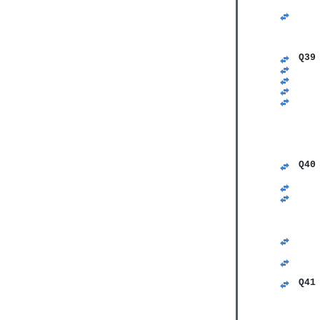
   
   
   
   
   
Q39
   
   
   
   
   
   
   
   
   
Q40
   
   
   
   
   
   
   
   
   
Q41
   
   
   