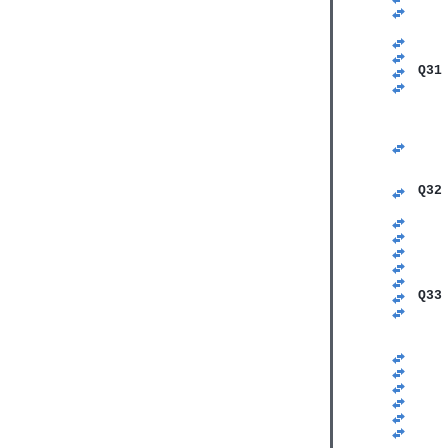
   
   
   
   
Q31
   
   
   
   
   
   
   
Q32
   
   
   
   
   
   
Q33
   
   
   
   
   
   
   
   
   
   