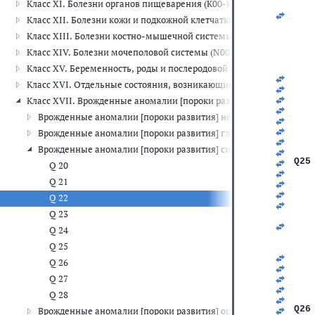
Класс XI. Болезни органов пищеварения (K00-K93)
   
   
Класс XII. Болезни кожи и подкожной клетчатки (L00-L99)
   
   
Класс XIII. Болезни костно-мышечной системы и соединительной
   
Класс XIV. Болезни мочеполовой системы (N00-N99)
   
   
Класс XV. Беременность, роды и послеродовой период (O00-O99)
   
Класс XVI. Отдельные состояния, возникающие в перинатальном 
   
   
Класс XVII. Врожденные аномалии [пороки развития], деформац
   
Врожденные аномалии [пороки развития] нервной системы (Q0
   
   
Врожденные аномалии [пороки развития] глаза, уха, лица и ше
   
Врожденные аномалии [пороки развития] системы кровообращ
   
Q25
Q 20
   
Q 21
   
   
Q 22
   
Q 23
   
   
Q 24
   
Q 25
   
   
Q 26
   
   
Q 27
   
Q 28
   
Q26
Врожденные аномалии [пороки развития] органов дыхания (Q3