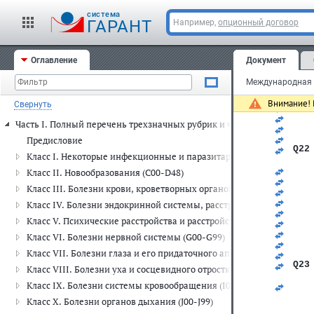
   
   
cистема
ГАРАНТ
Например,
опционный договор
   
   
   
Q21
Оглавление
Документ
   
   
   
   
Внимание! 
Свернуть
   
   
Часть I. Полный перечень трехзначных рубрик и четырехзначных п
   
   
Предисловие
Q22
Класс I. Некоторые инфекционные и паразитарные болезни (A00-
   
Класс II. Новообразования (C00-D48)
   
Класс III. Болезни крови, кроветворных органов и отдельные н
   
   
Класс IV. Болезни эндокринной системы, расстройства питания и
   
Класс V. Психические расстройства и расстройства поведения (F00
   
   
Класс VI. Болезни нервной системы (G00-G99)
   
Класс VII. Болезни глаза и его придаточного аппарата (H00-H59)
   
Q23
Класс VIII. Болезни уха и сосцевидного отростка (H60-H95)
   
Класс IX. Болезни системы кровообращения (I00-I99)
   
   
Класс X. Болезни органов дыхания (J00-J99)
   