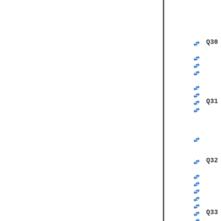
Q30
   
   
   
   
   
   
   
Q31
   
   
   
   
   
   
   
Q32
   
   
   
   
   
   
Q33
   