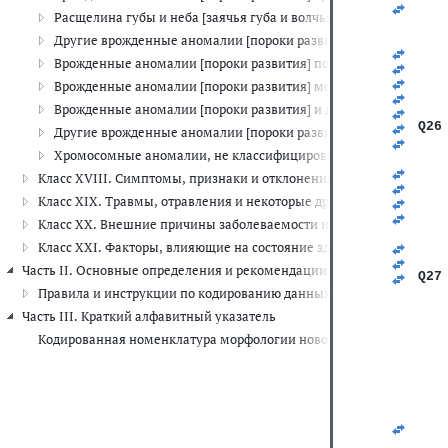
   
Расщелина губы и неба [заячья губа и волчья пасть] (Q35-Q37)
   
   
Другие врожденные аномалии [пороки развития] органов пище
   
Врожденные аномалии [пороки развития] половых органов (Q5
   
   
Врожденные аномалии [пороки развития] мочевой системы (Q6
   
Врожденные аномалии [пороки развития] и деформации костн
   
Q26
Другие врожденные аномалии [пороки развития] (Q80-Q89)
   
Хромосомные аномалии, не классифицированные в других руб
   
   
Класс XVIII. Симптомы, признаки и отклонения от нормы, выявле
   
Класс XIX. Травмы, отравления и некоторые другие последствия 
   
   
Класс XX. Внешние причины заболеваемости и смертности (V01-Y
   
Класс XXI. Факторы, влияющие на состояние здоровья и обращени
   
   
Часть II. Основные определения и рекомендации по шифровке данны
Q27
Правила и инструкции по кодированию данных о смертности и за
   
Часть III. Краткий алфавитный указатель
   
   
Кодированная номенклатура морфологии новообразований
   
   
   
   
   
   
   