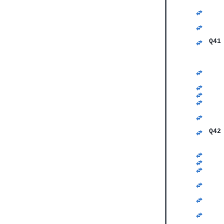
   
   
   
   
   
Q41
   
   
   
   
   
   
   
   
   
   
   
Q42
   
   
   
   
   
   
   
   
   
   
   
   