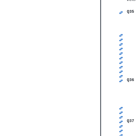
Q35
   
   
   
   
   
   
   
   
   
   
   
   
   
   
Q36
   
   
   
   
   
   
   
   
Q37
   
   
   