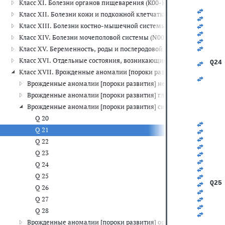
Класс XI. Болезни органов пищеварения (K00-K93)
   
   
Класс XII. Болезни кожи и подкожной клетчатки (L00-L99)
   
   
Класс XIII. Болезни костно-мышечной системы и соединительной
   
Класс XIV. Болезни мочеполовой системы (N00-N99)
   
   
Класс XV. Беременность, роды и послеродовой период (O00-O99)
   
Класс XVI. Отдельные состояния, возникающие в перинатальном 
Q24
   
Класс XVII. Врожденные аномалии [пороки развития], деформац
   
Врожденные аномалии [пороки развития] нервной системы (Q0
   
   
Врожденные аномалии [пороки развития] глаза, уха, лица и ше
   
Врожденные аномалии [пороки развития] системы кровообращ
   
   
Q 20
   
Q 21
   
   
Q 22
   
Q 23
   
   
Q 24
   
Q 25
   
Q25
Q 26
   
   
Q 27
   
Q 28
   
   
Врожденные аномалии [пороки развития] органов дыхания (Q3