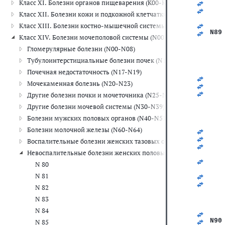
Класс XI. Болезни органов пищеварения (K00-K93)
   
   
Класс XII. Болезни кожи и подкожной клетчатки (L00-L99)
   
   
Класс XIII. Болезни костно-мышечной системы и соединительной
N89
Класс XIV. Болезни мочеполовой системы (N00-N99)
   
   
Гломерулярные болезни (N00-N08)
   
Тубулоинтерстициальные болезни почек (N10-N16)
   
   
Почечная недостаточность (N17-N19)
   
Мочекаменная болезнь (N20-N23)
   
   
Другие болезни почки и мочеточника (N25-N29)
   
Другие болезни мочевой системы (N30-N39)
   
   
Болезни мужских половых органов (N40-N51)
   
Болезни молочной железы (N60-N64)
   
   
Воспалительные болезни женских тазовых органов (N70-N77)
   
Невоспалительные болезни женских половых органов (N80-N98
   
   
N 80
   
N 81
   
   
N 82
   
   
N 83
   
N 84
   
N90
N 85