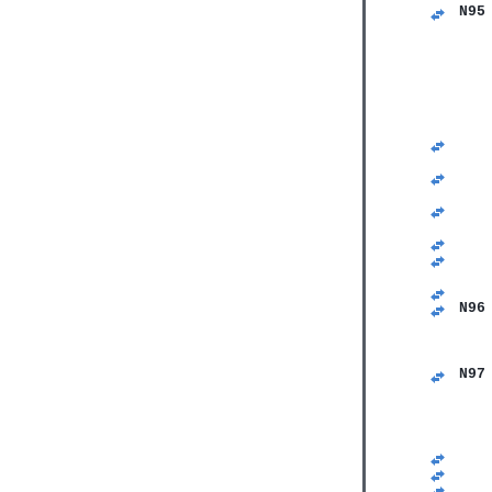
N95
   
   
   
   
   
   
   
   
   
   
   
   
   
   
   
   
   
N96
   
   
   
N97
   
   
   
   
   
   
   