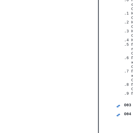
.0 
   
   
.1 
   
.2 
   
.3 
   
.4 
.5 
   
   
.6 
   
   
.7 
   
   
.8 
   
.9 
O03
   
O04
   
   
   
   