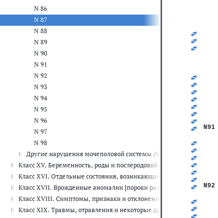
   
N 86
   
   
N 87
   
N 88
   
   
N 89
   
N 90
   
   
N 91
   
N 92
   
   
N 93
   
N 94
   
   
N 95
   
N 96
   
N91
N 97
   
   
N 98
   
Другие нарушения мочеполовой системы (N99)
   
   
Класс XV. Беременность, роды и послеродовой период (O00-O99)
   
Класс XVI. Отдельные состояния, возникающие в перинатальном 
   
N92
Класс XVII. Врожденные аномалии [пороки развития], деформац
   
Класс XVIII. Симптомы, признаки и отклонения от нормы, выявле
   
   
Класс XIX. Травмы, отравления и некоторые другие последствия 
   