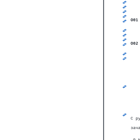
   
   
   
   
O01
   
   
   
   
O02
   
   
   
   
   
   
   
   
   
   
   
   
   
   
   
С р
зач