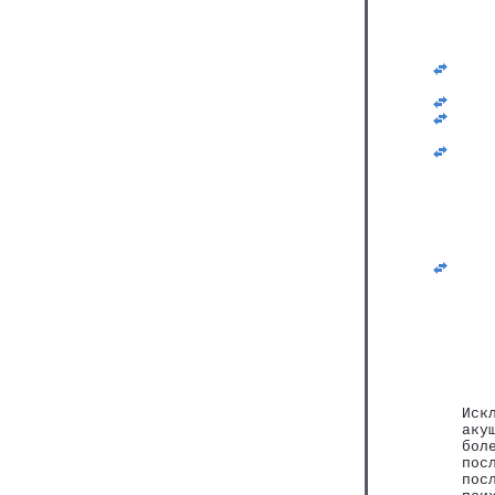
   
   
   
   
   
   
   
   
   
   
   
   
Иск
аку
бол
пос
пос