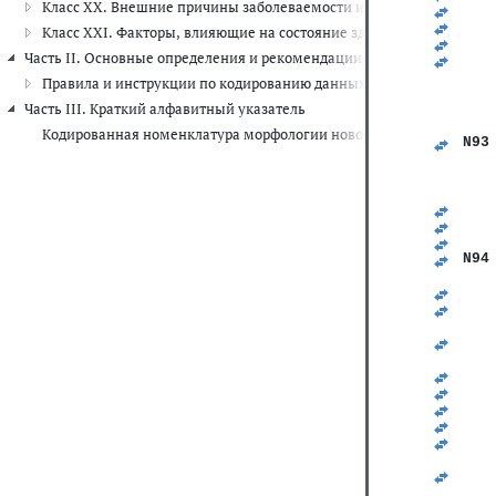
Класс XX. Внешние причины заболеваемости и смертности (V01-Y
   
   
Класс XXI. Факторы, влияющие на состояние здоровья и обращени
   
Часть II. Основные определения и рекомендации по шифровке данны
   
   
Правила и инструкции по кодированию данных о смертности и за
   
Часть III. Краткий алфавитный указатель
   
   
Кодированная номенклатура морфологии новообразований
N93
   
   
   
   
   
   
N94
   
   
   
   
   
   
   
   
   
   
   
   
   