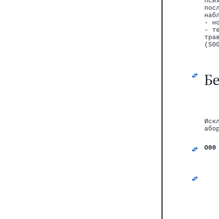
пси
пос
наб
- н
- т
тра
(S0
Б
Иск
або
O00
   
   
   
   
   
   
   
   
   