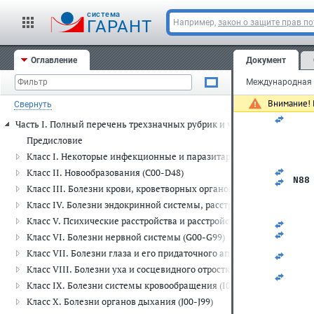
cистема
ГАРАНТ
Например,
закон о защите прав п
Оглавление
Документ
Внимание! 
Свернуть
   
Часть I. Полный перечень трехзначных рубрик и четырехзначных п
   
   
Предисловие
   
Класс I. Некоторые инфекционные и паразитарные болезни (A00-
   
   
Класс II. Новообразования (C00-D48)
N88
Класс III. Болезни крови, кроветворных органов и отдельные н
   
   
Класс IV. Болезни эндокринной системы, расстройства питания и
   
Класс V. Психические расстройства и расстройства поведения (F00
   
   
Класс VI. Болезни нервной системы (G00-G99)
   
Класс VII. Болезни глаза и его придаточного аппарата (H00-H59)
   
   
Класс VIII. Болезни уха и сосцевидного отростка (H60-H95)
   
Класс IX. Болезни системы кровообращения (I00-I99)
   
   
Класс X. Болезни органов дыхания (J00-J99)
   