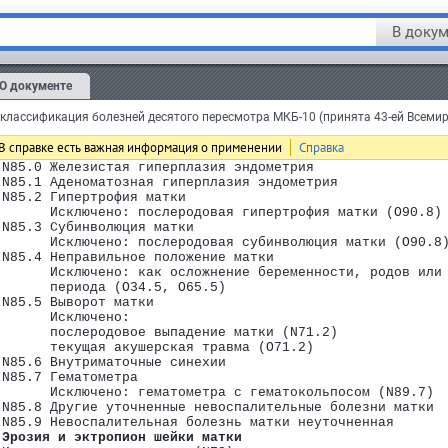
 N84.2 Полип влагалища
 N84.3 Полип вульвы
В докум
 N84.8 Полип других отделов женских половых органов
 N84.9 Полип женских половых органов неуточненный
 Другие невоспалительные болезни матки, за исключением ш
 Исключено:
О документе
 воспалительные болезни матки (N71.-)
 выпадение матки (N81.-)
лассификация болезней десятого пересмотра МКБ-10 (принята 43-ей Всеми
 невоспалительные болезни шейки матки (N86-N88)
 полип тела матки (N84.0)
В справке есть важная информация о применении
Справка
 эндометриоз (N80.-)
 N85.0 Железистая гиперплазия эндометрия
одрубрик
 N85.1 Аденоматозная гиперплазия эндометрия
 N85.2 Гипертрофия матки
       Исключено: послеродовая гипертрофия матки (O90.8)
B99)
 N85.3 Субинволюция матки
       Исключено: послеродовая субинволюция матки (O90.8
 N85.4 Неправильное положение матки
арушения, вовлекающие иммунный механизм (D50-D89)
       Исключено: как осложнение беременности, родов или
       периода (O34.5, O65.5)
 нарушения обмена веществ (E00-E90)
 N85.5 Выворот матки
-F99)
       Исключено:
       послеродовое выпадение матки (N71.2)
       текущая акушерская травма (O71.2)
 N85.6 Внутриматочные синехии
 N85.7 Гематометра
       Исключено: гематометра с гематокольпосом (N89.7)
 N85.8 Другие уточненные невоспалительные болезни матки
 N85.9 Невоспалительная болезнь матки неуточненная
 Эрозия и эктропион шейки матки