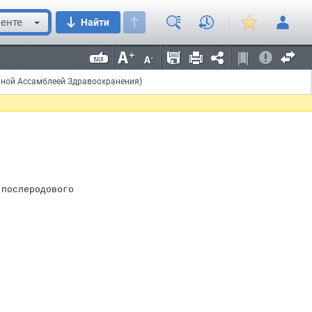
енте
Найти
ейки матки
рной Ассамблеей Здравоохранения)
)
 послеродового