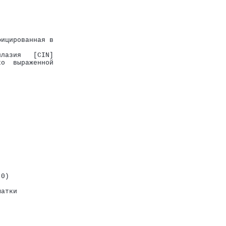
фицированная в
плазия   [CIN]
ко  выраженной
.0)
матки