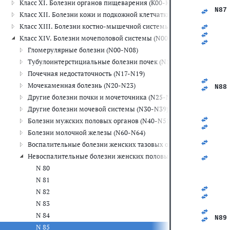
Класс XI. Болезни органов пищеварения (K00-K93)
   
N87
Класс XII. Болезни кожи и подкожной клетчатки (L00-L99)
   
   
Класс XIII. Болезни костно-мышечной системы и соединительной
   
Класс XIV. Болезни мочеполовой системы (N00-N99)
   
   
Гломерулярные болезни (N00-N08)
   
Тубулоинтерстициальные болезни почек (N10-N16)
   
   
Почечная недостаточность (N17-N19)
   
Мочекаменная болезнь (N20-N23)
N88
   
Другие болезни почки и мочеточника (N25-N29)
   
Другие болезни мочевой системы (N30-N39)
   
   
Болезни мужских половых органов (N40-N51)
   
Болезни молочной железы (N60-N64)
   
   
Воспалительные болезни женских тазовых органов (N70-N77)
   
Невоспалительные болезни женских половых органов (N80-N98
   
   
N 80
   
N 81
   
   
N 82
   
   
N 83
   
N 84
N89
   
N 85