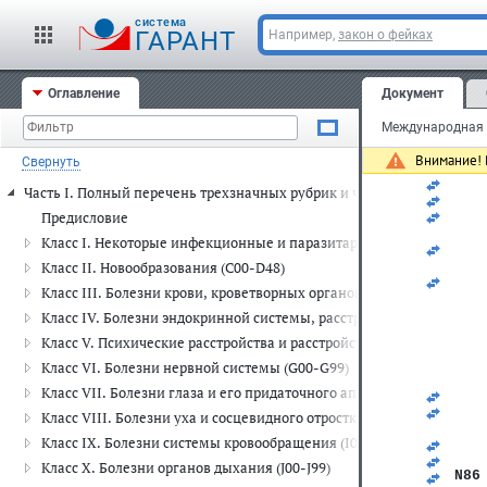
   
   
cистема
ГАРАНТ
Например,
закон о фейках
   
   
N85
   
Оглавление
Документ
   
   
Международная к
   
   
Внимание! 
Свернуть
   
   
Часть I. Полный перечень трехзначных рубрик и четырехзначных п
   
   
Предисловие
   
Класс I. Некоторые инфекционные и паразитарные болезни (A00-
   
   
Класс II. Новообразования (C00-D48)
   
Класс III. Болезни крови, кроветворных органов и отдельные н
   
   
Класс IV. Болезни эндокринной системы, расстройства питания и
   
Класс V. Психические расстройства и расстройства поведения (F00
   
   
Класс VI. Болезни нервной системы (G00-G99)
   
Класс VII. Болезни глаза и его придаточного аппарата (H00-H59)
   
   
Класс VIII. Болезни уха и сосцевидного отростка (H60-H95)
   
Класс IX. Болезни системы кровообращения (I00-I99)
   
   
Класс X. Болезни органов дыхания (J00-J99)
N86