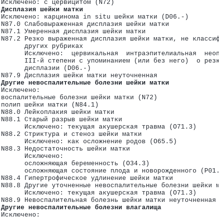
 Исключено: с цервицитом (N72)
 Дисплазия шейки матки
 Исключено: карцинома in situ шейки матки (D06.-)
 N87.0 Слабовыраженная дисплазия шейки матки
 ткани (M00-M99)
 N87.1 Умеренная дисплазия шейки матки
 N87.2 Резко выраженная дисплазия шейки матки, не класси
       других рубриках
       Исключено:  цервикальная  интраэпителиальная  нео
       III-й степени с упоминанием (или без него)  о рез
       дисплазии (D06.-)
 N87.9 Дисплазия шейки матки неуточненная
 Другие невоспалительные болезни шейки матки
 Исключено:
 воспалительные болезни шейки матки (N72)
 полип шейки матки (N84.1)
 N88.0 Лейкоплакия шейки матки
 N88.1 Старый разрыв шейки матки
       Исключено: текущая акушерская травма (O71.3)
 N88.2 Стриктура и стеноз шейки матки
       Исключено: как осложнение родов (O65.5)
)
 N88.3 Недостаточность шейки матки
       Исключено:
       осложняющая беременность (O34.3)
       осложняющая состояние плода и новорожденного (P01
 N88.4 Гипертрофическое удлинение шейки матки
 N88.8 Другие уточненные невоспалительные болезни шейки 
       Исключено: текущая акушерская травма (O71.3)
 N88.9 Невоспалительная болезнь шейки матки неуточненная
 Другие невоспалительные болезни влагалища
 Исключено: