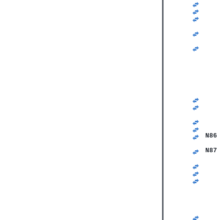
   
   
   
   
   
   
   
   
   
   
   
   
   
   
   
   
   
   
N86
   
N87
   
   
   
   
   
   
   
   
   