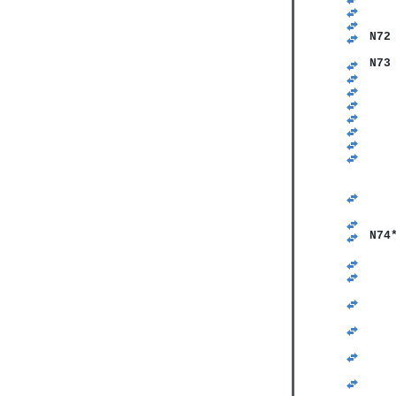
   
   
N72
   
N73
   
   
   
   
   
   
   
   
   
   
   
   
N74
   
   
   
   
   
   
   
   
   
   
   
   