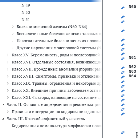
N 49
N60
   
N 50
   
N 51
   
   
Болезни молочной железы (N60-N64)
   
Воспалительные болезни женских тазовых органов (N70-N77)
   
   
Невоспалительные болезни женских половых органов (N80-N98
   
Другие нарушения мочеполовой системы (N99)
   
   
Класс XV. Беременность, роды и послеродовой период (O00-O99)
N61
Класс XVI. Отдельные состояния, возникающие в перинатальном 
   
N62
Класс XVII. Врожденные аномалии [пороки развития], деформац
N63
Класс XVIII. Симптомы, признаки и отклонения от нормы, выявле
N64
   
Класс XIX. Травмы, отравления и некоторые другие последствия 
   
Класс XX. Внешние причины заболеваемости и смертности (V01-Y
   
   
Класс XXI. Факторы, влияющие на состояние здоровья и обращени
   
   
Часть II. Основные определения и рекомендации по шифровке данны
   
Правила и инструкции по кодированию данных о смертности и за
   
Часть III. Краткий алфавитный указатель
Кодированная номенклатура морфологии новообразований