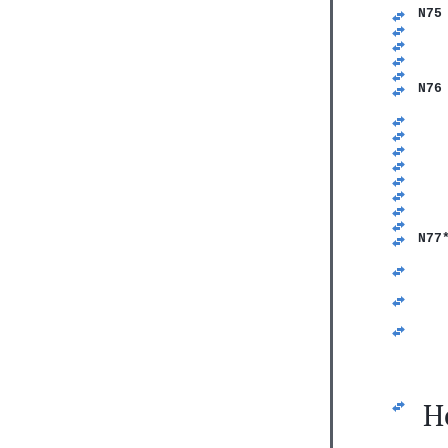
N75
   
   
   
   
N76
   
   
   
   
   
   
   
   
   
N77
   
   
   
   
   
   
Н