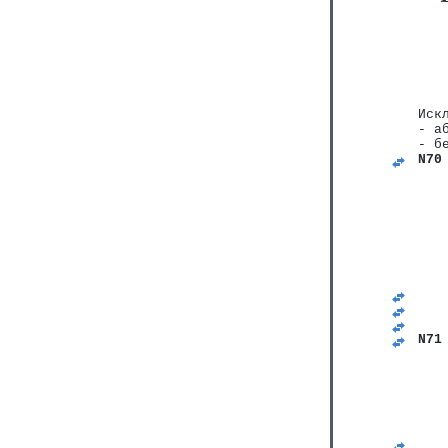
Иск
- а
- б
N70
   
   
   
   
   
   
   
   
   
   
   
N71
   
   
   
   
   
   
   