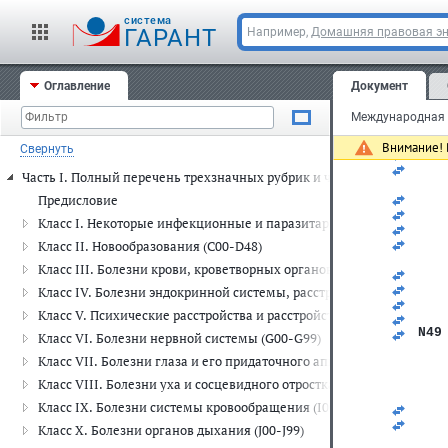
   
   
cистема
ГАРАНТ
Например,
Домашняя правовая э
   
   
N44
N45
Оглавление
Документ
   
   
N46
N47
Внимание! 
Свернуть
N48
   
Часть I. Полный перечень трехзначных рубрик и четырехзначных п
   
   
Предисловие
   
Класс I. Некоторые инфекционные и паразитарные болезни (A00-
   
   
Класс II. Новообразования (C00-D48)
   
Класс III. Болезни крови, кроветворных органов и отдельные н
   
   
Класс IV. Болезни эндокринной системы, расстройства питания и
   
Класс V. Психические расстройства и расстройства поведения (F00
   
N49
Класс VI. Болезни нервной системы (G00-G99)
Класс VII. Болезни глаза и его придаточного аппарата (H00-H59)
   
   
Класс VIII. Болезни уха и сосцевидного отростка (H60-H95)
   
Класс IX. Болезни системы кровообращения (I00-I99)
   
   
Класс X. Болезни органов дыхания (J00-J99)
   