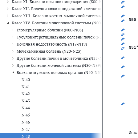
Класс XI. Болезни органов пищеварения (K00-K93)
   
   
Класс XII. Болезни кожи и подкожной клетчатки (L00-L99)
   
   
Класс XIII. Болезни костно-мышечной системы и соединительной
N50
Класс XIV. Болезни мочеполовой системы (N00-N99)
   
   
Гломерулярные болезни (N00-N08)
   
Тубулоинтерстициальные болезни почек (N10-N16)
   
   
Почечная недостаточность (N17-N19)
N51
Мочекаменная болезнь (N20-N23)
   
Другие болезни почки и мочеточника (N25-N29)
   
Другие болезни мочевой системы (N30-N39)
   
   
Болезни мужских половых органов (N40-N51)
   
N 40
   
   
N 41
N 42
N 43
N 44
N 45
N 46
N 47
Иск
N 48