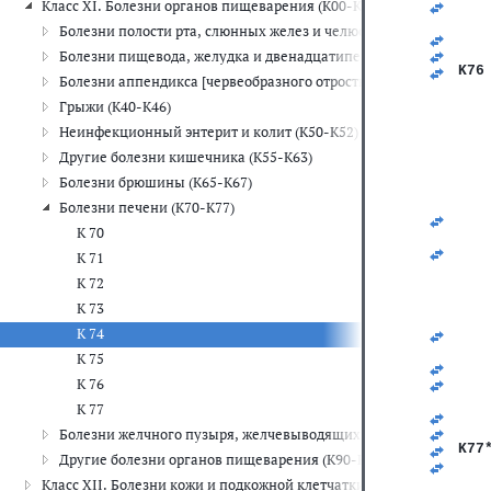
Класс XI. Болезни органов пищеварения (K00-K93)
   
   
Болезни полости рта, слюнных желез и челюстей (K00-K14)
   
   
Болезни пищевода, желудка и двенадцатиперстной кишки (K20
K76
Болезни аппендикса [червеобразного отростка] (K35-K38)
   
   
Грыжи (K40-K46)
   
Неинфекционный энтерит и колит (K50-K52)
   
   
Другие болезни кишечника (K55-K63)
   
Болезни брюшины (K65-K67)
   
   
Болезни печени (K70-K77)
   
К 70
   
   
К 71
   
К 72
   
   
К 73
   
К 74
   
   
К 75
   
К 76
   
   
К 77
   
   
Болезни желчного пузыря, желчевыводящих путей и поджелудо
K77
Другие болезни органов пищеварения (K90-K93)
   
   
Класс XII. Болезни кожи и подкожной клетчатки (L00-L99)