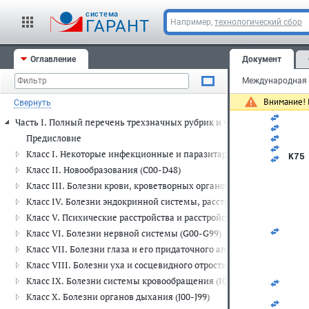
K74
   
cистема
ГАРАНТ
Например,
технологический сбор
   
   
   
   
Оглавление
Документ
   
   
Международная к
   
   
Внимание! 
Свернуть
   
   
Часть I. Полный перечень трехзначных рубрик и четырехзначных п
   
   
Предисловие
   
Класс I. Некоторые инфекционные и паразитарные болезни (A00-
K75
   
Класс II. Новообразования (C00-D48)
   
Класс III. Болезни крови, кроветворных органов и отдельные н
   
   
Класс IV. Болезни эндокринной системы, расстройства питания и
   
Класс V. Психические расстройства и расстройства поведения (F00
   
   
Класс VI. Болезни нервной системы (G00-G99)
   
Класс VII. Болезни глаза и его придаточного аппарата (H00-H59)
   
   
Класс VIII. Болезни уха и сосцевидного отростка (H60-H95)
   
Класс IX. Болезни системы кровообращения (I00-I99)
   
   
Класс X. Болезни органов дыхания (J00-J99)
   