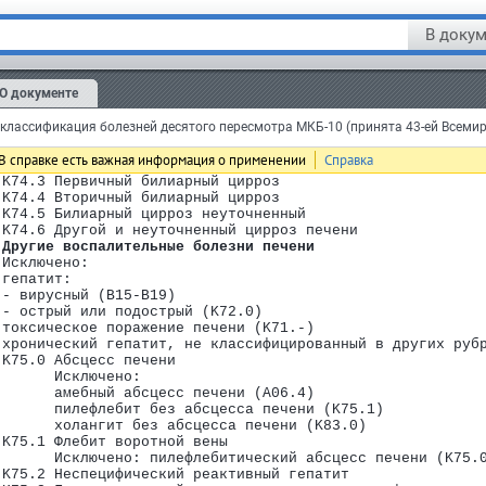
 Фиброз и цирроз печени
 Исключено:
В докум
 алкогольный фиброз печени (K70.2)
 кардиальный склероз печени (K76.1)
 цирроз (печени):
 - алкогольный (K70.3)
О документе
 - врожденный (P78.8)
 - с токсическим поражением печени (K71.7)
лассификация болезней десятого пересмотра МКБ-10 (принята 43-ей Всеми
 K74.0 Фиброз печени
 K74.1 Склероз печени
В справке есть важная информация о применении
Справка
 K74.2 Фиброз печени в сочетании со склерозом печени
 K74.3 Первичный билиарный цирроз
одрубрик
 K74.4 Вторичный билиарный цирроз
 K74.5 Билиарный цирроз неуточненный
 K74.6 Другой и неуточненный цирроз печени
B99)
 Другие воспалительные болезни печени
 Исключено:
 гепатит:
арушения, вовлекающие иммунный механизм (D50-D89)
 - вирусный (B15-B19)
 - острый или подострый (K72.0)
 нарушения обмена веществ (E00-E90)
 токсическое поражение печени (K71.-)
-F99)
 хронический гепатит, не классифицированный в других руб
 K75.0 Абсцесс печени
       Исключено:
       амебный абсцесс печени (A06.4)
       пилефлебит без абсцесса печени (K75.1)
       холангит без абсцесса печени (K83.0)
 K75.1 Флебит воротной вены
       Исключено: пилефлебитический абсцесс печени (K75.
 K75.2 Неспецифический реактивный гепатит