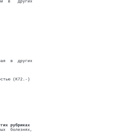
ый  в   других
ная  в  других
остью (K72.-)
угих рубриках
ных  болезнях,