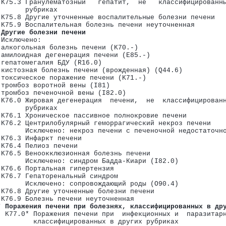
 K75.3 Гранулематозный   гепатит,  не   классифицированн
       рубриках
 K75.8 Другие уточненные воспалительные болезни печени
 K75.9 Воспалительная болезнь печени неуточненная
-K31)
 Другие болезни печени
 Исключено:
 алкогольная болезнь печени (K70.-)
 амилоидная дегенерация печени (E85.-)
 гепатомегалия БДУ (R16.0)
 кистозная болезнь печени (врожденная) (Q44.6)
 токсическое поражение печени (K71.-)
 тромбоз воротной вены (I81)
 тромбоз печеночной вены (I82.0)
 K76.0 Жировая дегенерация  печени,  не  классифицирован
       рубриках
 K76.1 Хроническое пассивное полнокровие печени
 K76.2 Центрилобулярный геморрагический некроз печени
       Исключено: некроз печени с печеночной недостаточн
 K76.3 Инфаркт печени
 K76.4 Пелиоз печени
 K76.5 Веноокклюзионная болезнь печени
       Исключено: синдром Бадда-Киари (I82.0)
 K76.6 Портальная гипертензия
 K76.7 Гепаторенальный синдром
       Исключено: сопровождающий роды (O90.4)
 K76.8 Другие уточненные болезни печени
 K76.9 Болезнь печени неуточненная
чной железы (K80-K87)
* Поражения печени при болезнях, классифицированных в др
  K77.0* Поражения печени при  инфекционных и  паразитар
         классифицированных в других рубриках