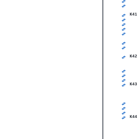
   
   
   
K41
   
   
   
   
   
   
   
   
K42
   
   
   
   
   
K43
   
   
   
   
   
   
K44
   
   
   
   