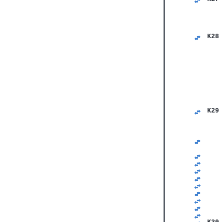
   
   
   
   
K28
   
   
   
   
   
   
   
   
   
K29
   
   
   
   
   
   
   
   
   
   
   
   
   
   