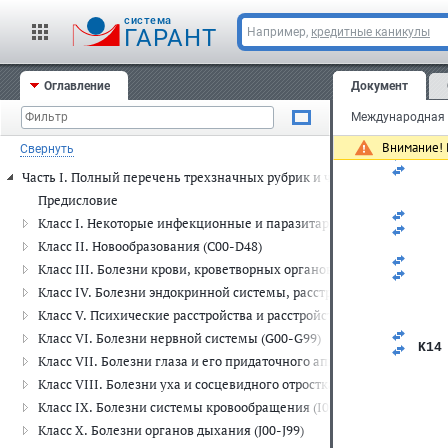
   
   
cистема
ГАРАНТ
Например,
кредитные каникулы
   
   
   
   
Оглавление
Документ
   
   
   
   
Внимание! 
Свернуть
   
   
Часть I. Полный перечень трехзначных рубрик и четырехзначных п
   
   
Предисловие
   
Класс I. Некоторые инфекционные и паразитарные болезни (A00-
   
   
Класс II. Новообразования (C00-D48)
   
Класс III. Болезни крови, кроветворных органов и отдельные н
   
   
Класс IV. Болезни эндокринной системы, расстройства питания и
   
Класс V. Психические расстройства и расстройства поведения (F00
   
   
Класс VI. Болезни нервной системы (G00-G99)
K14
Класс VII. Болезни глаза и его придаточного аппарата (H00-H59)
   
   
Класс VIII. Болезни уха и сосцевидного отростка (H60-H95)
   
Класс IX. Болезни системы кровообращения (I00-I99)
   
   
Класс X. Болезни органов дыхания (J00-J99)
   