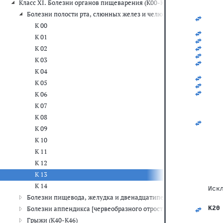
Класс XI. Болезни органов пищеварения (K00-K93)
   
   
Болезни полости рта, слюнных желез и челюстей (K00-K14)
   
   
К 00
   
К 01
   
   
К 02
   
К 03
   
   
К 04
   
К 05
   
   
К 06
К 07
К 08
К 09
К 10
К 11
К 12
К 13
К 14
Иск
Болезни пищевода, желудка и двенадцатиперстной кишки (K20
Болезни аппендикса [червеобразного отростка] (K35-K38)
K20
   
Грыжи (K40-K46)