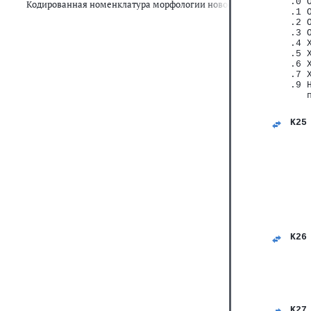
.0 
Кодированная номенклатура морфологии новообразований
.1 
.2 
.3 
.4 
.5 
.6 
.7 
.9 
   
K25
   
   
   
   
   
   
   
   
   
   
K26
   
   
   
   
   
   
K27