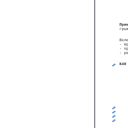
При
гры
Вкл
- в
- п
- р
K40
   
   
   
   
   
   
   
   
   
   
   
   
   
   