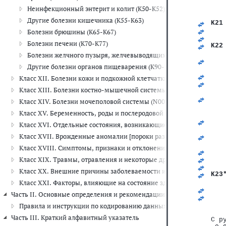
   
   
Неинфекционный энтерит и колит (K50-K52)
   
Другие болезни кишечника (K55-K63)
K21
   
Болезни брюшины (K65-K67)
   
Болезни печени (K70-K77)
K22
   
Болезни желчного пузыря, желчевыводящих путей и поджелудо
   
Другие болезни органов пищеварения (K90-K93)
   
   
Класс XII. Болезни кожи и подкожной клетчатки (L00-L99)
   
Класс XIII. Болезни костно-мышечной системы и соединительной
   
   
Класс XIV. Болезни мочеполовой системы (N00-N99)
   
Класс XV. Беременность, роды и послеродовой период (O00-O99)
   
   
Класс XVI. Отдельные состояния, возникающие в перинатальном 
   
Класс XVII. Врожденные аномалии [пороки развития], деформац
   
   
Класс XVIII. Симптомы, признаки и отклонения от нормы, выявле
   
Класс XIX. Травмы, отравления и некоторые другие последствия 
   
   
Класс XX. Внешние причины заболеваемости и смертности (V01-Y
K23
   
Класс XXI. Факторы, влияющие на состояние здоровья и обращени
   
Часть II. Основные определения и рекомендации по шифровке данны
   
   
Правила и инструкции по кодированию данных о смертности и за
   
Часть III. Краткий алфавитный указатель
С р