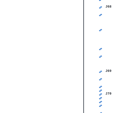
   
J68
   
   
   
   
   
   
   
   
   
   
   
   
   
   
   
   
J69
   
   
   
   
   
J70
   
   
   
   
   