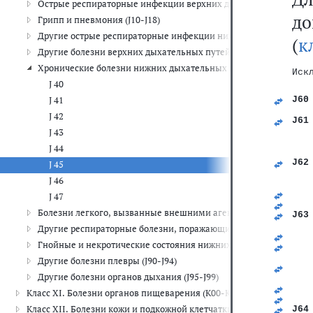
Острые респираторные инфекции верхних дыхательных путей (J
д
Грипп и пневмония (J10-J18)
Другие острые респираторные инфекции нижних дыхательных п
(
к
Другие болезни верхних дыхательных путей (J30-J39)
Хронические болезни нижних дыхательных путей (J40-J47)
Иск
J 40
J 41
J60
   
J 42
J61
   
J 43
   
J 44
   
J62
J 45
   
J 46
   
   
J 47
   
Болезни легкого, вызванные внешними агентами (J60-J70)
J63
   
Другие респираторные болезни, поражающие главным образом 
   
Гнойные и некротические состояния нижних дыхательных путей
   
   
Другие болезни плевры (J90-J94)
   
Другие болезни органов дыхания (J95-J99)
   
   
Класс XI. Болезни органов пищеварения (K00-K93)
   
Класс XII. Болезни кожи и подкожной клетчатки (L00-L99)
J64