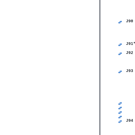
J90
   
   
   
   
J91
   
J92
   
   
   
J93
   
   
   
   
   
   
   
   
   
   
J94
   
   
   