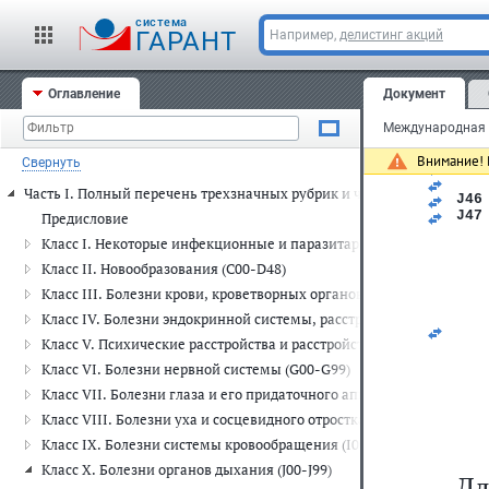
J45
   
cистема
ГАРАНТ
Например,
делистинг акций
   
   
   
   
Оглавление
Документ
   
   
   
   
Внимание! 
Свернуть
   
   
Часть I. Полный перечень трехзначных рубрик и четырехзначных п
J46
J47
Предисловие
   
Класс I. Некоторые инфекционные и паразитарные болезни (A00-
   
   
Класс II. Новообразования (C00-D48)
Класс III. Болезни крови, кроветворных органов и отдельные н
Класс IV. Болезни эндокринной системы, расстройства питания и
Класс V. Психические расстройства и расстройства поведения (F00
Класс VI. Болезни нервной системы (G00-G99)
Класс VII. Болезни глаза и его придаточного аппарата (H00-H59)
Класс VIII. Болезни уха и сосцевидного отростка (H60-H95)
Класс IX. Болезни системы кровообращения (I00-I99)
Класс X. Болезни органов дыхания (J00-J99)
Дл