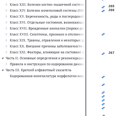
   
Класс XIII. Болезни костно-мышечной системы и соединительной
J65
Класс XIV. Болезни мочеполовой системы (N00-N99)
J66
   
Класс XV. Беременность, роды и послеродовой период (O00-O99)
   
   
Класс XVI. Отдельные состояния, возникающие в перинатальном 
   
Класс XVII. Врожденные аномалии [пороки развития], деформац
   
   
Класс XVIII. Симптомы, признаки и отклонения от нормы, выявле
   
Класс XIX. Травмы, отравления и некоторые другие последствия 
   
   
Класс XX. Внешние причины заболеваемости и смертности (V01-Y
   
Класс XXI. Факторы, влияющие на состояние здоровья и обращени
J67
   
Часть II. Основные определения и рекомендации по шифровке данны
   
Правила и инструкции по кодированию данных о смертности и за
   
   
Часть III. Краткий алфавитный указатель
   
Кодированная номенклатура морфологии новообразований
   
   
   
   
   
   
   
   
   
   
   