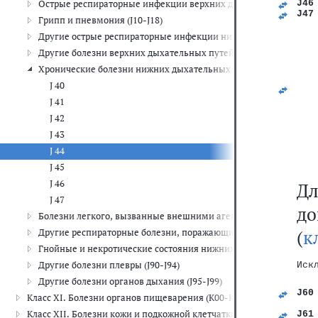
Острые респираторные инфекции верхних дыхательных путей (J
J46
J47
Грипп и пневмония (J10-J18)
   
   
Другие острые респираторные инфекции нижних дыхательных п
   
Другие болезни верхних дыхательных путей (J30-J39)
Хронические болезни нижних дыхательных путей (J40-J47)
J 40
J 41
J 42
J 43
J 44
J 45
J 46
Дл
J 47
д
Болезни легкого, вызванные внешними агентами (J60-J70)
(
к
Другие респираторные болезни, поражающие главным образом 
Гнойные и некротические состояния нижних дыхательных путей
Другие болезни плевры (J90-J94)
Иск
Другие болезни органов дыхания (J95-J99)
J60
Класс XI. Болезни органов пищеварения (K00-K93)
   
Класс XII. Болезни кожи и подкожной клетчатки (L00-L99)
J61