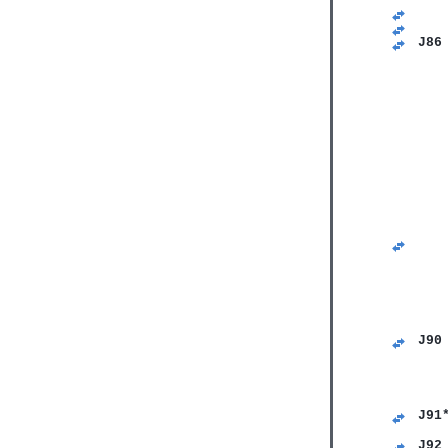
   
   
J86
   
   
   
   
   
   
   
   
   
   
   
J90
   
   
   
   
J91
   
J92