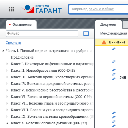
   
   
cистема
ГАРАНТ
Например,
закон о фейках
   
   
   
   
Оглавление
Документ
   
   
   
   
Внимание! 
Свернуть
   
   
Часть I. Полный перечень трехзначных рубрик и четырехзначных п
   
   
Предисловие
   
Класс I. Некоторые инфекционные и паразитарные болезни (A00-
   
   
Класс II. Новообразования (C00-D48)
   
Класс III. Болезни крови, кроветворных органов и отдельные н
J45
   
Класс IV. Болезни эндокринной системы, расстройства питания и
   
Класс V. Психические расстройства и расстройства поведения (F00
   
   
Класс VI. Болезни нервной системы (G00-G99)
   
Класс VII. Болезни глаза и его придаточного аппарата (H00-H59)
   
   
Класс VIII. Болезни уха и сосцевидного отростка (H60-H95)
   
Класс IX. Болезни системы кровообращения (I00-I99)
   
   
Класс X. Болезни органов дыхания (J00-J99)
   