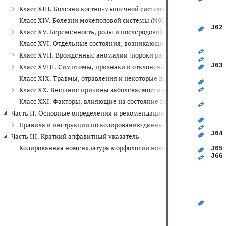
   
Класс XIII. Болезни костно-мышечной системы и соединительной
   
Класс XIV. Болезни мочеполовой системы (N00-N99)
   
J62
Класс XV. Беременность, роды и послеродовой период (O00-O99)
   
   
Класс XVI. Отдельные состояния, возникающие в перинатальном 
   
Класс XVII. Врожденные аномалии [пороки развития], деформац
   
J63
Класс XVIII. Симптомы, признаки и отклонения от нормы, выявле
   
Класс XIX. Травмы, отравления и некоторые другие последствия 
   
   
Класс XX. Внешние причины заболеваемости и смертности (V01-Y
   
Класс XXI. Факторы, влияющие на состояние здоровья и обращени
   
   
Часть II. Основные определения и рекомендации по шифровке данны
   
Правила и инструкции по кодированию данных о смертности и за
   
J64
Часть III. Краткий алфавитный указатель
   
Кодированная номенклатура морфологии новообразований
J65
J66
   
   
   
   
   
   
   
   
   