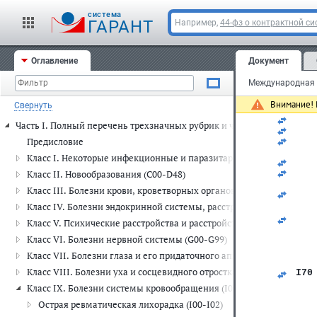
   
   
cистема
ГАРАНТ
Например,
44-фз о контрактной си
   
   
   
   
Оглавление
Документ
I69
Международная к
   
   
Внимание! 
Свернуть
   
   
Часть I. Полный перечень трехзначных рубрик и четырехзначных п
   
   
Предисловие
   
Класс I. Некоторые инфекционные и паразитарные болезни (A00-
   
   
Класс II. Новообразования (C00-D48)
   
Класс III. Болезни крови, кроветворных органов и отдельные н
   
Класс IV. Болезни эндокринной системы, расстройства питания и
Класс V. Психические расстройства и расстройства поведения (F00
Класс VI. Болезни нервной системы (G00-G99)
Класс VII. Болезни глаза и его придаточного аппарата (H00-H59)
Класс VIII. Болезни уха и сосцевидного отростка (H60-H95)
I70
   
Класс IX. Болезни системы кровообращения (I00-I99)
   
Острая ревматическая лихорадка (I00-I02)
   
   