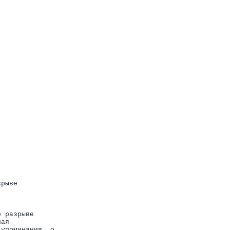
зрыве
о разрыве
ная
 упоминания  о