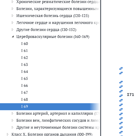
Хронические ревматические болезни сердца (I05-I09)
   
Болезни, характеризующиеся повышенным кровяным давлением
   
   
Ишемическая болезнь сердца (I20-I25)
   
   
Легочное сердце и нарушения легочного кровообращения (I26-I
   
Другие болезни сердца (I30-I52)
   
   
Цереброваскулярные болезни (I60-I69)
   
I 60
   
   
I 61
   
I 62
   
   
I 63
   
I 64
   
   
I 65
   
I 66
   
   
I 67
I71
I 68
   
   
I 69
   
Болезни артерий, артериол и капилляров (I70-I79)
   
   
Болезни вен, лимфатических сосудов и лимфатических узлов, н
   
   
Другие и неуточненные болезни системы кровообращения (I95-
   
Класс X. Болезни органов дыхания (J00-J99)
   