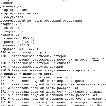
 атерома
 (I10-I15)
 дегенерация:
 - артериальная
 - артериоваскулярная
 - сосудистая
28)
 деформирующий или облитерирующий эндартериит
 старческий:
 - артериит
 - эндартериит
 Исключено:
 брыжеечный (K55.1)
 коронарный (I25.1)
 легочный (I27.0)
 церебральный (I67.2)
 I70.0 Атеросклероз аорты
 I70.1 Атеросклероз почечной артерии
       Исключено: атеросклероз почечных артериол (I12.-)
 I70.2 Атеросклероз артерий конечностей
 I70.8 Атеросклероз других артерий
 I70.9 Генерализованный и неуточненный атеросклероз
 Аневризма и расслоение аорты
 I71.0 Расслоение аорты (любой части)
 I71.1 Аневризма грудной части аорты разорванная
 I71.2 Аневризма грудной части аорты без упоминания о ра
 I71.3 Аневризма брюшной аорты разорванная
 I71.4 Аневризма брюшной аорты без упоминания о разрыве
е классифицированные в других рубриках (I80-I89)
 I71.5 Аневризма грудной и брюшной аорты разорванная
 I71.6 Аневризма грудной и брюшной аорты без упоминания 
I99)
 I71.8 Аневризма аорты неуточненной локализации разорван
 I71.9 Аневризма  аорты  неуточненной  локализации  без 