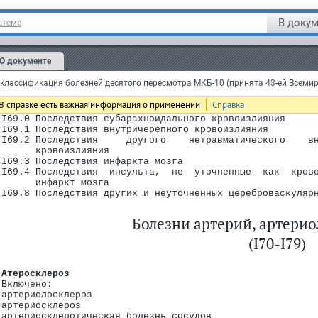
  I68.1* Церебральный   артериит   при   инфекционных  и
         болезнях, классифицированных в других рубриках
В докум
стеме
  I68.2* Церебральный артериит при других болезнях, клас
         в других рубриках
  I68.8* Другие     поражения    сосудов     мозга    пр
         классифицированных в других рубриках
О документе
 Последствия цереброваскулярных болезней
Примечание:
  понятие  "последствия"  включает  состояни
лассификация болезней десятого пересмотра МКБ-10 (принята 43-ей Всеми
 как  таковые,  как  остаточные  явления  или  как  сост
 существуют   в  течение  года   или  более  с  момента 
В справке есть важная информация о применении
Справка
 причинного состояния.
 I69.0 Последствия субарахноидального кровоизлияния
одрубрик
 I69.1 Последствия внутричерепного кровоизлияния
 I69.2 Последствия     другого    нетравматического    в
       кровоизлияния
B99)
 I69.3 Последствия инфаркта мозга
 I69.4 Последствия  инсульта,  не  уточненные  как  кров
       инфаркт мозга
арушения, вовлекающие иммунный механизм (D50-D89)
 I69.8 Последствия других и неуточненных цереброваскуляр
 нарушения обмена веществ (E00-E90)
Болезни артерий, артерио
-F99)
(I70-I79)
 Атеросклероз
 Включено:
 артериолосклероз
 артериосклероз
 артериосклеротическая болезнь сосудов