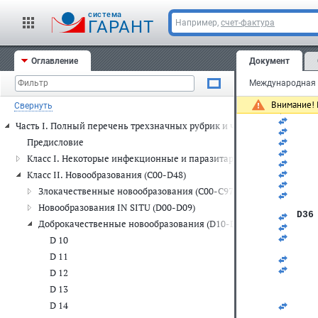
   
   
cистема
ГАРАНТ
Например,
счет-фактура
D34
D35
   
Оглавление
Документ
   
   
Международная к
   
   
Внимание! 
Свернуть
   
   
Часть I. Полный перечень трехзначных рубрик и четырехзначных п
   
   
Предисловие
   
Класс I. Некоторые инфекционные и паразитарные болезни (A00-
   
   
Класс II. Новообразования (C00-D48)
   
Злокачественные новообразования (C00-C97)
   
   
Новообразования IN SITU (D00-D09)
D36
Доброкачественные новообразования (D10-D36)
   
   
D 10
   
D 11
   
   
D 12
D 13
D 14