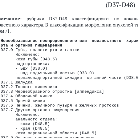
(D37-D48)
мечание:
рубрики D37-D48 классифицируют по локализ
звестного характера. В классификации морфологии опухолей т
м /1.
 Новообразование неопределенного или  неизвестного  хара
рта и органов пищеварения
 D37.0 Губы, полости рта и глотки
       Исключено:
       кожи губы (D48.5)
       надгортанника:
       - БДУ (D38.0)
       - над подъязычной костью (D38.0)
       черпалонадгортанной складки гортанной части (D38.
 D37.1 Желудка
 D37.2 Тонкого кишечника
 D37.3 Червеобразного отростка [аппендикса]
 D37.4 Ободочной кишки
 D37.5 Прямой кишки
 D37.6 Печени, желчного пузыря и желчных протоков
 D37.7 Других органов пищеварения
       Исключено:
       анального отдела:
       - кожи (D48.5)
       - края (D48.5)
       кожи перианальной области (D48.5)
 D37.9 Органов пищеварения неуточненных