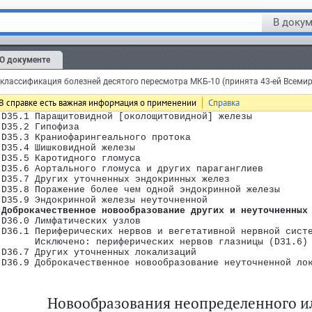
 D33.7 Других уточненных отделов центральной нервной сис
 D33.9 Центральной нервной системы неуточненной локализа
В докум
 Доброкачественное новообразование щитовидной железы
 Доброкачественное  новообразование других  и неуточненн
 желез
 Исключено:
О документе
 вилочковой железы [тимуса] (D15.0)
 островковых клеток поджелудочной железы (D13.7)
лассификация болезней десятого пересмотра МКБ-10 (принята 43-ей Всеми
 яичка (D29.2)
 яичника (D27)
В справке есть важная информация о применении
Справка
 D35.0 Надпочечника
 D35.1 Паращитовидной [околощитовидной] железы
одрубрик
 D35.2 Гипофиза
 D35.3 Краниофарингеального протока
 D35.4 Шишковидной железы
B99)
 D35.5 Каротидного гломуса
 D35.6 Аортального гломуса и других параганглиев
 D35.7 Других уточненных эндокринных желез
 D35.8 Поражение более чем одной эндокринной железы
 D35.9 Эндокринной железы неуточненной
 Доброкачественное новообразование других и неуточненных
 D36.0 Лимфатических узлов
 D36.1 Периферических нервов и вегетативной нервной сист
       Исключено: периферических нервов глазницы (D31.6)
 D36.7 Других уточненных локализаций
 D36.9 Доброкачественное новообразование неуточненной ло
Новообразования неопределенного ил