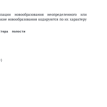
ации новообразования неопределенного или
акие новообразования кодируются по их характеру
ктера  полости
0)