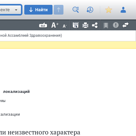
темы
ции
енте
Найти
ых эндокринных
рной Ассамблеей Здравоохранения)
  локализаций
емы
кализации
и неизвестного характера