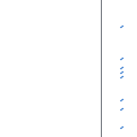
   
   
   
   
   
   
   
   
   
   
   
   
   
   
   
   
   
   
   
   
   
   
   
   
   
   
   
   
   