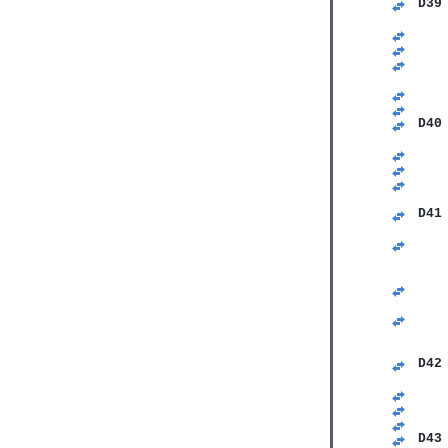
D39
   
   
   
   
   
   
D40
   
   
   
   
D41
   
   
   
   
   
   
   
   
D42
   
   
   
D43