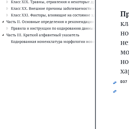
Класс XIX. Травмы, отравления и некоторые другие последствия 
Класс XX. Внешние причины заболеваемости и смертности (V01-Y
П
Класс XXI. Факторы, влияющие на состояние здоровья и обращени
к
Часть II. Основные определения и рекомендации по шифровке данны
Правила и инструкции по кодированию данных о смертности и за
но
Часть III. Краткий алфавитный указатель
не
Кодированная номенклатура морфологии новообразований
м
н
ха
D37
   
   
   
   
   
   
   
   
   