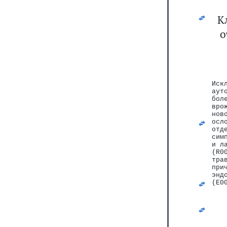
К
о
Иск
аут
бол
вро
нов
осл
отд
сим
и л
(R0
тра
при
энд
(E0