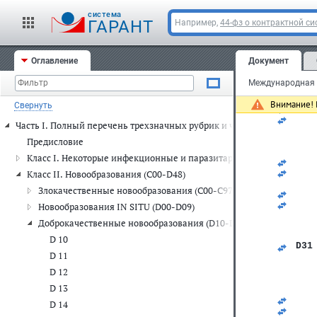
   
   
cистема
ГАРАНТ
Например,
44-фз о контрактной си
   
   
   
   
Оглавление
Документ
   
   
   
   
Внимание! 
Свернуть
D30
   
Часть I. Полный перечень трехзначных рубрик и четырехзначных п
   
   
Предисловие
   
Класс I. Некоторые инфекционные и паразитарные болезни (A00-
   
   
Класс II. Новообразования (C00-D48)
   
Злокачественные новообразования (C00-C97)
   
   
Новообразования IN SITU (D00-D09)
   
Доброкачественные новообразования (D10-D36)
   
   
D 10
D31
D 11
   
   
D 12
   
D 13
   
   
D 14
   