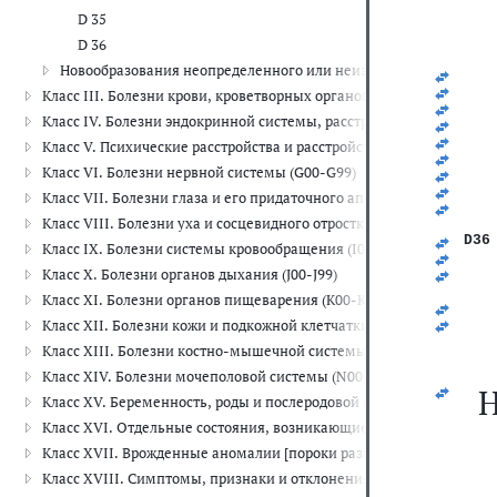
   
D 35
   
   
D 36
   
Новообразования неопределенного или неизвестного характера
   
   
Класс III. Болезни крови, кроветворных органов и отдельные н
   
Класс IV. Болезни эндокринной системы, расстройства питания и
   
   
Класс V. Психические расстройства и расстройства поведения (F00
   
Класс VI. Болезни нервной системы (G00-G99)
   
   
Класс VII. Болезни глаза и его придаточного аппарата (H00-H59)
   
Класс VIII. Болезни уха и сосцевидного отростка (H60-H95)
   
D36
Класс IX. Болезни системы кровообращения (I00-I99)
   
Класс X. Болезни органов дыхания (J00-J99)
   
   
Класс XI. Болезни органов пищеварения (K00-K93)
   
   
Класс XII. Болезни кожи и подкожной клетчатки (L00-L99)
Класс XIII. Болезни костно-мышечной системы и соединительной
Класс XIV. Болезни мочеполовой системы (N00-N99)
Н
Класс XV. Беременность, роды и послеродовой период (O00-O99)
Класс XVI. Отдельные состояния, возникающие в перинатальном 
Класс XVII. Врожденные аномалии [пороки развития], деформац
Класс XVIII. Симптомы, признаки и отклонения от нормы, выявле