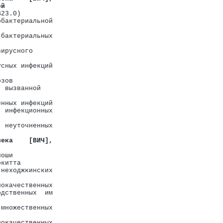
ей
B23.0)
обактериальной
 бактериальных
вирусного
усных инфекций
озов
, вызванной
енных инфекций
  инфекционных
  неуточненных
века    [ВИЧ],
поши
ркитта
 неходжкинских
локачественных
одственных  им
 множественных
локачественных