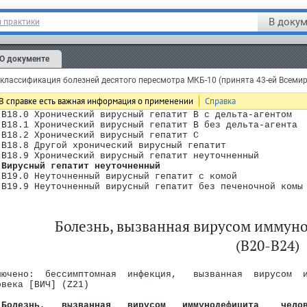
       комой
 B16.1 Острый гепатит B с дельта-агентом (коинфекция)  б
В докум
 практики
       комы
 B16.2 Острый гепатит B без дельта-агента с печеночной к
 B16.9 Острый гепатит B без дельта-агента и без печеночн
 Другие острые вирусные гепатиты
О документе
 B17.0 Острая дельта-(супер)-инфекция вирусоносителя геп
 B17.1 Острый гепатит C
лассификация болезней десятого пересмотра МКБ-10 (принята 43-ей Всеми
 B17.2 Острый гепатит E
 B17.8 Другие уточненные острые вирусные гепатиты
В справке есть важная информация о применении
Справка
 Хронический вирусный гепатит
 B18.0 Хронический вирусный гепатит B с дельта-агентом
одрубрик
 B18.1 Хронический вирусный гепатит B без дельта-агента
 B18.2 Хронический вирусный гепатит C
 B18.8 Другой хронический вирусный гепатит
B99)
 B18.9 Хронический вирусный гепатит неуточненный
 Вирусный гепатит неуточненный
 B19.0 Неуточненный вирусный гепатит с комой
 B19.9 Неуточненный вирусный гепатит без печеночной комы
Болезнь, вызванная вирусом иммуно
50-A64)
(B20-B24)
лючено:  бессимптомная  инфекция,   вызванная  вирусом  
овека [ВИЧ] (Z21)
 Болезнь,   вызванная   вирусом   иммунодефицита    чело