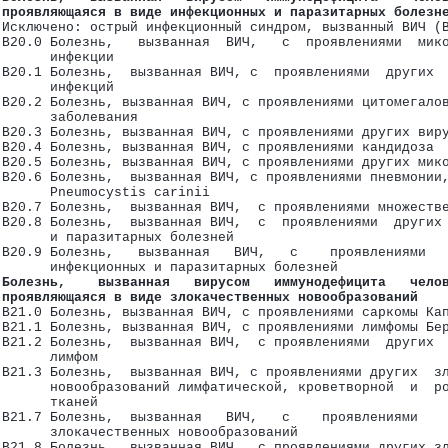
ые геморрагические лихорадки (A90-A99)
 проявляющаяся в виде инфекционных и паразитарных болезн
лизистых оболочек (B00-B09)
 Исключено: острый инфекционный синдром, вызванный ВИЧ (
 B20.0 Болезнь,   вызванная  ВИЧ,   с  проявлениями  мик
       инфекции
 B20.1 Болезнь,  вызванная ВИЧ, с  проявлениями  других 
       инфекций
 B20.2 Болезнь, вызванная ВИЧ, с проявлениями цитомегало
       заболевания
 B20.3 Болезнь, вызванная ВИЧ, с проявлениями других вир
 B20.4 Болезнь, вызванная ВИЧ, с проявлениями кандидоза
 B20.5 Болезнь, вызванная ВИЧ, с проявлениями других мик
 B20.6 Болезнь,  вызванная ВИЧ, с проявлениями пневмонии
(B20-B24)
       Pneumocystis carinii
 B20.7 Болезнь,  вызванная ВИЧ,  с проявлениями множеств
 B20.8 Болезнь,  вызванная ВИЧ,  с  проявлениями  других
       и паразитарных болезней
 B20.9 Болезнь,   вызванная   ВИЧ,   с    проявлениями  
       инфекционных и паразитарных болезней
 Болезнь,    вызванная   вирусом   иммунодефицита   чело
 проявляющаяся в виде злокачественных новообразований
 B21.0 Болезнь, вызванная ВИЧ, с проявлениями саркомы Ка
)
 B21.1 Болезнь, вызванная ВИЧ, с проявлениями лимфомы Бе
 B21.2 Болезнь,  вызванная ВИЧ,  с проявлениями  других 
-B97)
       лимфом
 B21.3 Болезнь,  вызванная ВИЧ, с проявлениями других  з
       новообразований лимфатической, кроветворной  и  р
       тканей
 B21.7 Болезнь,  вызванная   ВИЧ,   с    проявлениями   
арушения, вовлекающие иммунный механизм (D50-D89)
       злокачественных новообразований
 нарушения обмена веществ (E00-E90)
 B21.8 Болезнь,  вызванная ВИЧ,  с проявлениями других з