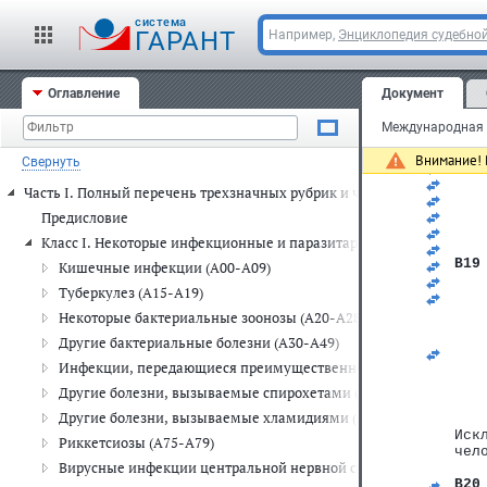
   
   
cистема
ГАРАНТ
Например,
Энциклопедия судебной
   
   
   
B17
Оглавление
Документ
   
   
Международная к
   
   
Внимание! 
Свернуть
B18
   
Часть I. Полный перечень трехзначных рубрик и четырехзначных п
   
   
Предисловие
   
Класс I. Некоторые инфекционные и паразитарные болезни (A00-
   
B19
Кишечные инфекции (A00-A09)
   
Туберкулез (A15-A19)
   
Некоторые бактериальные зоонозы (A20-A28)
Другие бактериальные болезни (A30-A49)
Инфекции, передающиеся преимущественно половым путем (A
Другие болезни, вызываемые спирохетами (A65-A69)
Другие болезни, вызываемые хламидиями (A70-A74)
Иск
Риккетсиозы (A75-A79)
чел
Вирусные инфекции центральной нервной системы (A80-A89)
B20