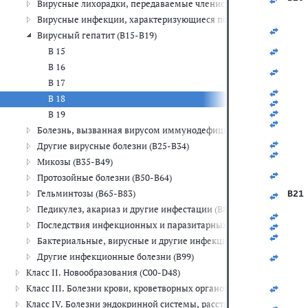
Вирусные лихорадки, передаваемые членистоногими, и вирусн
Вирусные инфекции, характеризующиеся поражениями кожи и с
   
   
Вирусный гепатит (B15-B19)
   
   
В 15
   
В 16
   
   
В 17
   
В 18
   
   
В 19
   
Болезнь, вызванная вирусом иммунодефицита человека [ВИЧ] 
   
   
Другие вирусные болезни (B25-B34)
   
Микозы (B35-B49)
   
   
Протозойные болезни (B50-B64)
   
Гельминтозы (B65-B83)
B21
Педикулез, акариаз и другие инфестации (B85-B89)
   
Последствия инфекционных и паразитарных болезней (B90-B94
   
   
Бактериальные, вирусные и другие инфекционные агенты (B95
   
Другие инфекционные болезни (B99)
   
   
Класс II. Новообразования (C00-D48)
   
   
Класс III. Болезни крови, кроветворных органов и отдельные н
   
Класс IV. Болезни эндокринной системы, расстройства питания и
   