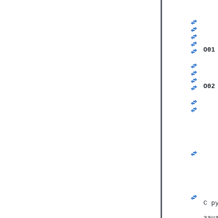
   
   
   
   
   
   
O01
   
   
   
   
O02
   
   
   
   
   
   
   
   
   
   
   
   
   
   
   
С р
зач