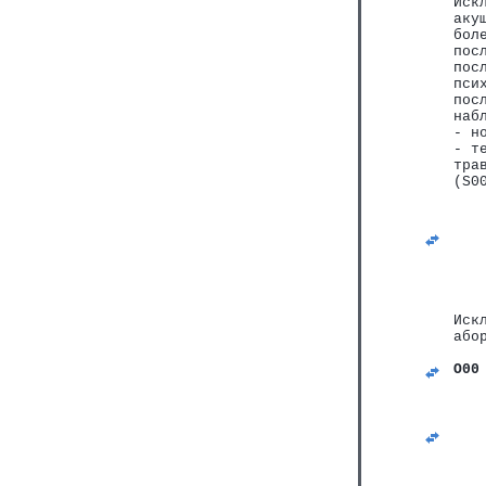
Иск
аку
бол
пос
пос
пси
пос
наб
- н
- т
тра
(S0
Иск
або
O00
   
   
   
   
   
   
   