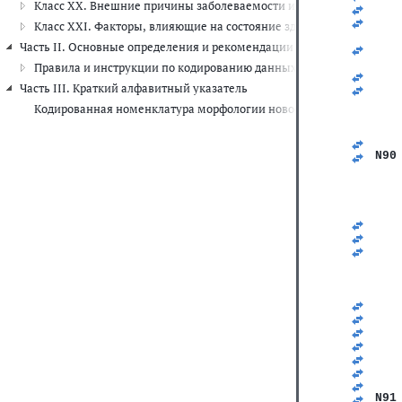
Класс XX. Внешние причины заболеваемости и смертности (V01-Y
   
   
Класс XXI. Факторы, влияющие на состояние здоровья и обращени
   
Часть II. Основные определения и рекомендации по шифровке данны
   
   
Правила и инструкции по кодированию данных о смертности и за
   
Часть III. Краткий алфавитный указатель
   
   
Кодированная номенклатура морфологии новообразований
   
   
   
N90
   
   
   
   
   
   
   
   
   
   
   
   
   
   
   
   
   
N91