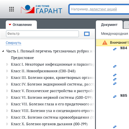
   
   
cистема
ГАРАНТ
Например,
делистинг акций
   
   
   
   
Оглавление
Документ
   
   
   
   
Внимание! 
Свернуть
   
N84
Часть I. Полный перечень трехзначных рубрик и четырехзначных п
   
   
Предисловие
   
Класс I. Некоторые инфекционные и паразитарные болезни (A00-
   
   
Класс II. Новообразования (C00-D48)
   
Класс III. Болезни крови, кроветворных органов и отдельные н
   
   
Класс IV. Болезни эндокринной системы, расстройства питания и
   
Класс V. Психические расстройства и расстройства поведения (F00
   
N85
Класс VI. Болезни нервной системы (G00-G99)
   
Класс VII. Болезни глаза и его придаточного аппарата (H00-H59)
   
   
Класс VIII. Болезни уха и сосцевидного отростка (H60-H95)
   
Класс IX. Болезни системы кровообращения (I00-I99)
   
   
Класс X. Болезни органов дыхания (J00-J99)
   