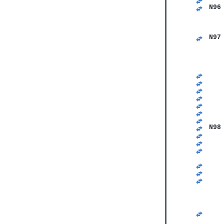
N96
   
   
   
N97
   
   
   
   
   
   
   
   
   
   
   
N98
   
   
   
   
   
   
   
   