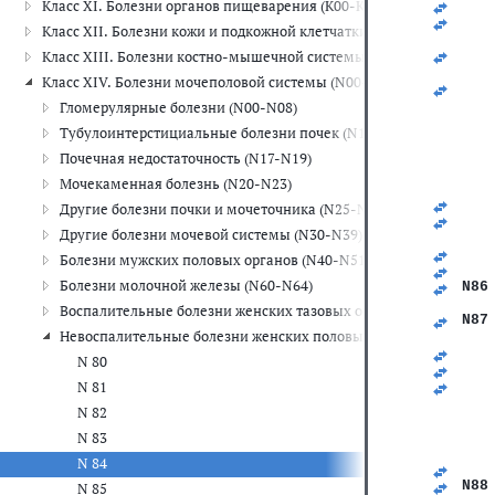
Класс XI. Болезни органов пищеварения (K00-K93)
   
   
Класс XII. Болезни кожи и подкожной клетчатки (L00-L99)
   
   
Класс XIII. Болезни костно-мышечной системы и соединительной
   
Класс XIV. Болезни мочеполовой системы (N00-N99)
   
   
Гломерулярные болезни (N00-N08)
   
Тубулоинтерстициальные болезни почек (N10-N16)
   
   
Почечная недостаточность (N17-N19)
   
Мочекаменная болезнь (N20-N23)
   
   
Другие болезни почки и мочеточника (N25-N29)
   
Другие болезни мочевой системы (N30-N39)
   
   
Болезни мужских половых органов (N40-N51)
   
Болезни молочной железы (N60-N64)
N86
   
Воспалительные болезни женских тазовых органов (N70-N77)
N87
Невоспалительные болезни женских половых органов (N80-N98
   
   
N 80
   
N 81
   
   
N 82
   
   
N 83
   
N 84
   
N88
N 85