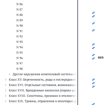
   
N 86
   
   
N 87
   
N 88
   
   
N 89
   
N 90
   
   
N 91
   
N 92
   
   
N 93
   
N 94
   
   
N 95
   
N 96
N89
   
N 97
   
   
N 98
   
Другие нарушения мочеполовой системы (N99)
   
   
Класс XV. Беременность, роды и послеродовой период (O00-O99)
   
Класс XVI. Отдельные состояния, возникающие в перинатальном 
   
   
Класс XVII. Врожденные аномалии [пороки развития], деформац
   
Класс XVIII. Симптомы, признаки и отклонения от нормы, выявле
   
   
Класс XIX. Травмы, отравления и некоторые другие последствия 
   