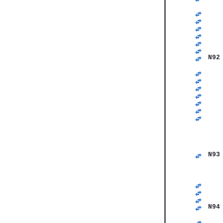
   
   
   
   
   
   
   
N92
   
   
   
   
   
   
   
   
   
   
   
   
N93
   
   
   
   
   
   
N94
   