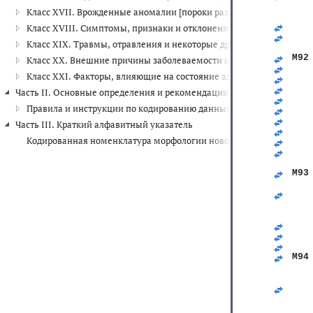
   
Класс XVII. Врожденные аномалии [пороки развития], деформац
   
   
Класс XVIII. Симптомы, признаки и отклонения от нормы, выявле
   
Класс XIX. Травмы, отравления и некоторые другие последствия 
   
M92
Класс XX. Внешние причины заболеваемости и смертности (V01-Y
   
Класс XXI. Факторы, влияющие на состояние здоровья и обращени
   
   
Часть II. Основные определения и рекомендации по шифровке данны
   
Правила и инструкции по кодированию данных о смертности и за
   
   
Часть III. Краткий алфавитный указатель
   
Кодированная номенклатура морфологии новообразований
   
   
   
M93
   
   
   
   
   
   
   
M94
   
   
   
   
   