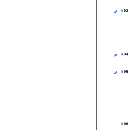
   
   
N03
   
   
   
   
   
   
   
   
   
N04
   
   
   
N05
   
   
   
   
   
   
   
   
   
   
   
N06
   