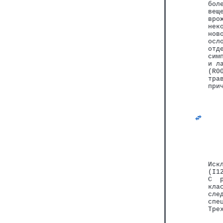
бол
вещ
вро
нек
нов
осл
отд
сим
и л
(R0
тра
при
Иск
(I1
С  
кла
сле
спе
Тре