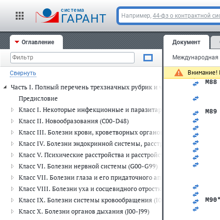
   
   
cистема
ГАРАНТ
Например,
44-фз о контрактной си
M87
   
   
   
Оглавление
Документ
   
   
   
   
Внимание! 
Свернуть
   
M88
Часть I. Полный перечень трехзначных рубрик и четырехзначных п
   
   
Предисловие
   
Класс I. Некоторые инфекционные и паразитарные болезни (A00-
M89
   
Класс II. Новообразования (C00-D48)
   
Класс III. Болезни крови, кроветворных органов и отдельные н
   
   
Класс IV. Болезни эндокринной системы, расстройства питания и
   
Класс V. Психические расстройства и расстройства поведения (F00
   
   
Класс VI. Болезни нервной системы (G00-G99)
   
Класс VII. Болезни глаза и его придаточного аппарата (H00-H59)
   
   
Класс VIII. Болезни уха и сосцевидного отростка (H60-H95)
   
Класс IX. Болезни системы кровообращения (I00-I99)
M90
   
Класс X. Болезни органов дыхания (J00-J99)
   