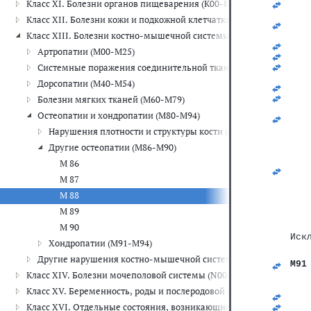
Класс XI. Болезни органов пищеварения (K00-K93)
   
   
Класс XII. Болезни кожи и подкожной клетчатки (L00-L99)
   
   
Класс XIII. Болезни костно-мышечной системы и соединительной
   
Артропатии (M00-M25)
   
   
Системные поражения соединительной ткани (M30-M36)
   
Дорсопатии (M40-M54)
   
   
Болезни мягких тканей (M60-M79)
   
Остеопатии и хондропатии (M80-M94)
   
   
Нарушения плотности и структуры кости (M80-M85)
Другие остеопатии (M86-M90)
М 86
М 87
М 88
М 89
М 90
Иск
Хондропатии (M91-M94)
Другие нарушения костно-мышечной системы и соединительно
M91
Класс XIV. Болезни мочеполовой системы (N00-N99)
   
   
Класс XV. Беременность, роды и послеродовой период (O00-O99)
   
   
Класс XVI. Отдельные состояния, возникающие в перинатальном 