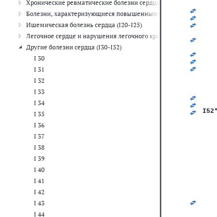
Хронические ревматические болезни сердца (I05-I09)
   
   
Болезни, характеризующиеся повышенным кровяным давлением
   
   
Ишемическая болезнь сердца (I20-I25)
   
Легочное сердце и нарушения легочного кровообращения (I26-I
   
   
Другие болезни сердца (I30-I52)
   
I 30
   
   
I 31
   
I 32
   
   
I 33
   
I 34
   
I52
I 35
I 36
   
   
I 37
   
I 38
   
   
I 39
   
I 40
   
   
I 41
I 42
I 43
I 44