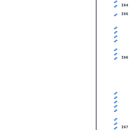
   
I64
   
I65
   
   
   
   
   
   
   
   
I66
   
   
   
   
   
   
   
   
   
   
   
   
   
   
I67