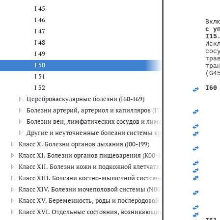
I 45
I 46
Вкл
с у
I 47
I15
I 48
Иск
сос
I 49
тра
I 50
тра
(G4
I 51
I 52
I60
   
Цереброваскулярные болезни (I60-I69)
   
Болезни артерий, артериол и капилляров (I70-I79)
   
   
Болезни вен, лимфатических сосудов и лимфатических узлов, н
   
Другие и неуточненные болезни системы кровообращения (I95-
   
   
Класс X. Болезни органов дыхания (J00-J99)
   
   
Класс XI. Болезни органов пищеварения (K00-K93)
   
Класс XII. Болезни кожи и подкожной клетчатки (L00-L99)
   
   
Класс XIII. Болезни костно-мышечной системы и соединительной
   
Класс XIV. Болезни мочеполовой системы (N00-N99)
   
   
Класс XV. Беременность, роды и послеродовой период (O00-O99)
   
Класс XVI. Отдельные состояния, возникающие в перинатальном 
   