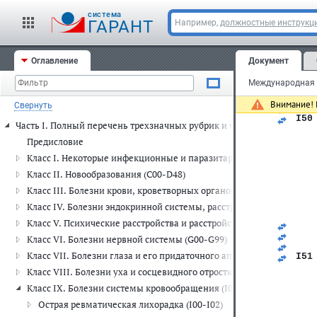
   
   
cистема
ГАРАНТ
Например,
должностные инструкц
   
   
   
   
Оглавление
Документ
   
   
   
   
Внимание! 
Свернуть
   
I50
Часть I. Полный перечень трехзначных рубрик и четырехзначных п
   
   
Предисловие
   
Класс I. Некоторые инфекционные и паразитарные болезни (A00-
   
   
Класс II. Новообразования (C00-D48)
   
Класс III. Болезни крови, кроветворных органов и отдельные н
   
   
Класс IV. Болезни эндокринной системы, расстройства питания и
   
Класс V. Психические расстройства и расстройства поведения (F00
   
   
Класс VI. Болезни нервной системы (G00-G99)
   
Класс VII. Болезни глаза и его придаточного аппарата (H00-H59)
I51
   
Класс VIII. Болезни уха и сосцевидного отростка (H60-H95)
   
Класс IX. Болезни системы кровообращения (I00-I99)
   
   
Острая ревматическая лихорадка (I00-I02)
   