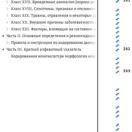
I61
Класс XVII. Врожденные аномалии [пороки развития], деформац
   
Класс XVIII. Симптомы, признаки и отклонения от нормы, выявле
   
   
Класс XIX. Травмы, отравления и некоторые другие последствия 
   
Класс XX. Внешние причины заболеваемости и смертности (V01-Y
   
   
Класс XXI. Факторы, влияющие на состояние здоровья и обращени
   
Часть II. Основные определения и рекомендации по шифровке данны
   
   
Правила и инструкции по кодированию данных о смертности и за
   
Часть III. Краткий алфавитный указатель
I62
   
Кодированная номенклатура морфологии новообразований
   
   
   
I63
   
   
   
   
   
   
   
   
   
   
   
   
   